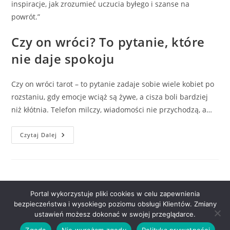
inspiracje, jak zrozumieć uczucia byłego i szanse na
powrót.”
Czy on wróci? To pytanie, które
nie daje spokoju
Czy on wróci tarot – to pytanie zadaje sobie wiele kobiet po
rozstaniu, gdy emocje wciąż są żywe, a cisza boli bardziej
niż kłótnia. Telefon milczy, wiadomości nie przychodzą, a…
Czy
Czytaj Dalej
On
Wróci?
To
Pytanie,
Które
Nie
Daje
Spokoju
Portal wykorzystuje pliki cookies w celu zapewnienia
bezpieczeństwa i wysokiego poziomu obsługi Klientów. Zmiany
ustawień możesz dokonać w swojej przeglądarce.
Polityka prywatności
Zgoda
Nie wyrażam zgody
Polityka prywatności