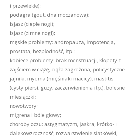
i przewlekłe);
podagra (gout, dna moczanowa);
isjasz (ciepłe nogi);
isjasz (zimne nogi);
męskie problemy: andropauza, impotencja,
prostata, bezpłodność, itp.;
kobiece problemy: brak menstruacji, kłopoty z
zajściem w ciążę, ciąża zagrożona, policystyczne
jajniki, myoma (mięśniaki macicy), mastitis
(cysty piersi, guzy, zaczerwienienia itp.), bolesne
miesiączki;
nowotwory;
migrena i bóle głowy;
choroby oczu: astygmatyzm, jaskra, krótko- i
dalekowzroczność, rozwarstwienie siatkówki,