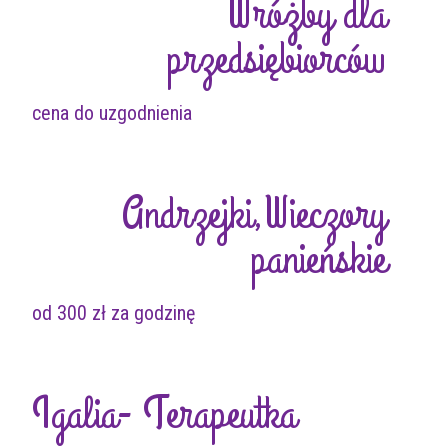
Wróżby dla
przedsiębiorców
cena do uzgodnienia
Andrzejki,Wieczory
panieńskie
od 300 zł za godzinę
Igalia- Terapeutka