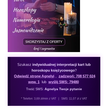
Szukasz
indywidualnej interpretacji kart lub
horoskopu księżycowego
?
Odwiedź stronę Agnelyi
,
zadzwoń: 708 577 024
wew. 1
lub
wyślij SMS: 79480
Treść SMS:
Agnelya Twoje pytanie
* Telefon: 3,69 zł/min z VAT | SMS: 11,07 zł z VAT