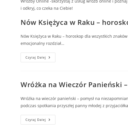
Wróżby Online -skorzystaj z usług wróżb online i poznaj
i odkryj, co czeka na Ciebie!
Nów Księżyca w Raku – horosk
Nów Księżyca w Raku – horoskop dla wszystkich znaków 
emocjonalny rozdział…
Nów
Czytaj Dalej
Księżyca
W
Raku
–
Horoskop
Wróżka na Wieczór Panieński –
Wróżka na wieczór panieński – pomysł na niezapomniany
podczas spotkania przyszłej panny młodej z przyjaciół
Wróżka
Czytaj Dalej
Na
Wieczór