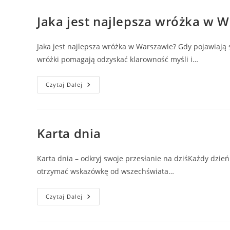
I
Ktoś
Trzeci.
Jaka jest najlepsza wróżka w W
Czy
To
Zawsze
Kończy
Jaka jest najlepsza wróżka w Warszawie? Gdy pojawiają s
Się
Katastrofą?
wróżki pomagają odzyskać klarowność myśli i…
Jaka
Czytaj Dalej
Jest
Najlepsza
Wróżka
W
Warszawie
I
Karta dnia
Jak
Ją
Wybrać?
Karta dnia – odkryj swoje przesłanie na dziśKażdy dzie
otrzymać wskazówkę od wszechświata…
Karta
Czytaj Dalej
Dnia