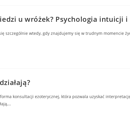
edzi u wróżek? Psychologia intuicji i
a się szczególnie wtedy, gdy znajdujemy się w trudnym momencie ż
 działają?
orma konsultacji ezoterycznej, która pozwala uzyskać interpretację
łają,…