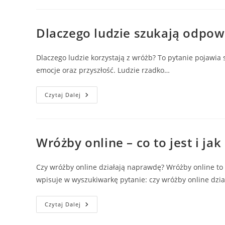
Panieński
–
Wyjątkowa
Atrakcja
Dlaczego ludzie szukają odpowi
Dla
Przyszłej
Panny
Młodej
Dlaczego ludzie korzystają z wróżb? To pytanie pojawi
emocje oraz przyszłość. Ludzie rzadko…
Dlaczego
Czytaj Dalej
Ludzie
Szukają
Odpowiedzi
U
Wróżek?
Psychologia
Wróżby online – co to jest i jak
Intuicji
I
Emocji
Czy wróżby online działają naprawdę? Wróżby online to f
wpisuje w wyszukiwarkę pytanie: czy wróżby online dzia
Wróżby
Czytaj Dalej
Online
–