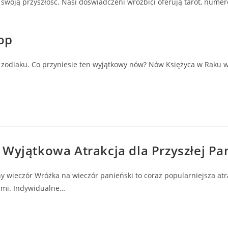
 swoją przyszłość. Nasi doświadczeni wróżbici oferują tarot, numer
SEARCH
op
zodiaku. Co przyniesie ten wyjątkowy nów? Nów Księżyca w Raku w
 Wyjątkowa Atrakcja dla Przyszłej P
 wieczór Wróżka na wieczór panieński to coraz popularniejsza atr
kami. Indywidualne…