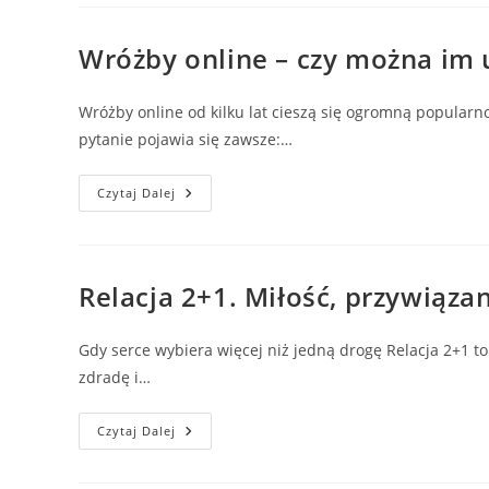
Co
To
Jest
I
Wróżby online – czy można im u
Jak
Działają?
Wróżby online od kilku lat cieszą się ogromną popularnoś
pytanie pojawia się zawsze:…
Wróżby
Czytaj Dalej
Online
–
Czy
Można
Im
Ufać
Relacja 2+1. Miłość, przywiązan
I
Co
Mówią
Użytkownicy?
Gdy serce wybiera więcej niż jedną drogę Relacja 2+1 to
Opinie,
Fakty
zdradę i…
I
Doświadczenia.
Relacja
Czytaj Dalej
2+1.
Miłość,
Przywiązanie…