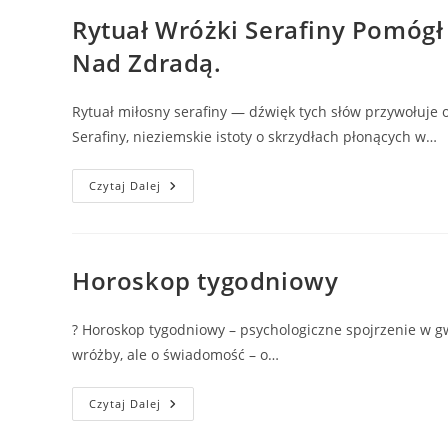
Rytuał Wróżki Serafiny Pomógł
Nad Zdradą.
Rytuał miłosny serafiny — dźwięk tych słów przywołuje 
Serafiny, nieziemskie istoty o skrzydłach płonących w…
Rytuał
Czytaj Dalej
Wróżki
Serafiny
Pomógł
Uratować
Moje
Uczucia
Horoskop tygodniowy
I
Związek
–
Niezwykła
? Horoskop tygodniowy – psychologiczne spojrzenie w g
Historia
Zwycięstwa
wróżby, ale o świadomość – o…
Nad
Zdradą.
Horoskop
Czytaj Dalej
Tygodniowy