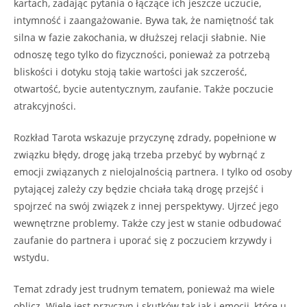
kartach, zadając pytania o łączące ich jeszcze uczucie,
intymność i zaangażowanie. Bywa tak, że namiętność tak
silna w fazie zakochania, w dłuższej relacji słabnie. Nie
odnoszę tego tylko do fizyczności, ponieważ za potrzebą
bliskości i dotyku stoją takie wartości jak szczerość,
otwartość, bycie autentycznym, zaufanie. Także poczucie
atrakcyjności.
Rozkład Tarota wskazuje przyczynę zdrady, popełnione w
związku błędy, drogę jaką trzeba przebyć by wybrnąć z
emocji związanych z nielojalnością partnera. I tylko od osoby
pytającej zależy czy będzie chciała taką drogę przejść i
spojrzeć na swój związek z innej perspektywy. Ujrzeć jego
wewnętrzne problemy. Także czy jest w stanie odbudować
zaufanie do partnera i uporać się z poczuciem krzywdy i
wstydu.
Temat zdrady jest trudnym tematem, ponieważ ma wiele
oblicz. Wiele jest przyczyn i skutków tak jak i emocji, które u