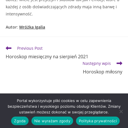
każdej z osób doświadczających zdrady maja inną barwę i
intensywność.
Autor
:
Wróżka Igalia
Read
Previous Post
more
Horoskop miesięczny na sierpień 2021
articles
Następny wpis
Horoskop miłosny
Portal wykorzystuje pliki cookies w celu zapewnienia
bezpieczeństwa i wysokiego poziomu obsługi Klientów. Zmiany
ustawień możesz dokonać w swojej przeglądarce.
Polityka prywatności
Zgoda
Nie wyrażam zgody
Polityka prywatności
Copyright 2021 Tajemnice Magii. Realizacja: Wieteska.net