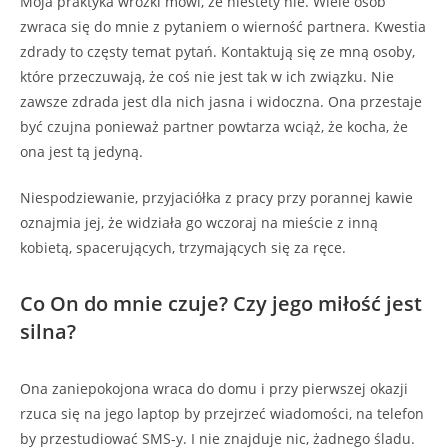
Moja praktyka wróżki mówi, że niestety nie. Wiele osób
zwraca się do mnie z pytaniem o wierność partnera. Kwestia
zdrady to częsty temat pytań. Kontaktują się ze mną osoby,
które przeczuwają, że coś nie jest tak w ich związku. Nie
zawsze zdrada jest dla nich jasna i widoczna. Ona przestaje
być czujna ponieważ partner powtarza wciąż, że kocha, że
ona jest tą jedyną.
Niespodziewanie, przyjaciółka z pracy przy porannej kawie
oznajmia jej, że widziała go wczoraj na mieście z inną
kobietą, spacerujących, trzymających się za ręce.
Co On do mnie czuje? Czy jego miłość jest
silna?
Ona zaniepokojona wraca do domu i przy pierwszej okazji
rzuca się na jego laptop by przejrzeć wiadomości, na telefon
by przestudiować SMS-y. I nie znajduje nic, żadnego śladu.