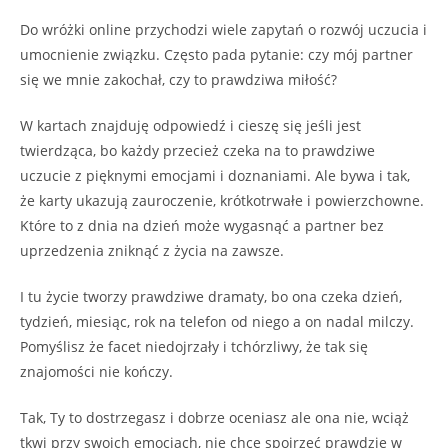
Do wróżki online przychodzi wiele zapytań o rozwój uczucia i
umocnienie związku. Często pada pytanie: czy mój partner
się we mnie zakochał, czy to prawdziwa miłość?
W kartach znajduję odpowiedź i cieszę się jeśli jest
twierdząca, bo każdy przecież czeka na to prawdziwe
uczucie z pięknymi emocjami i doznaniami. Ale bywa i tak,
że karty ukazują zauroczenie, krótkotrwałe i powierzchowne.
Które to z dnia na dzień może wygasnąć a partner bez
uprzedzenia zniknąć z życia na zawsze.
I tu życie tworzy prawdziwe dramaty, bo ona czeka dzień,
tydzień, miesiąc, rok na telefon od niego a on nadal milczy.
Pomyślisz że facet niedojrzały i tchórzliwy, że tak się
znajomości nie kończy.
Tak, Ty to dostrzegasz i dobrze oceniasz ale ona nie, wciąż
tkwi przy swoich emocjach, nie chce spojrzeć prawdzie w