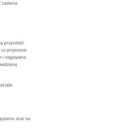
ć zadania
ją przyszłość
 co przyniesie
ne i negatywne
owadzonej
zaczęła
 pytaniu oraz na