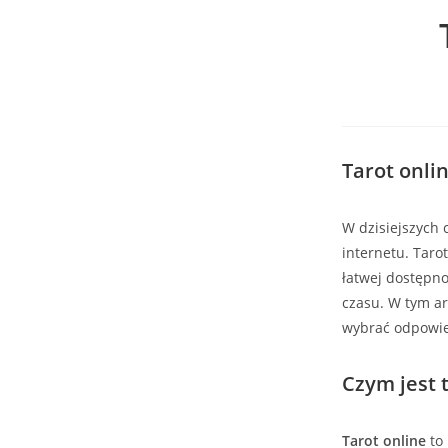
Tarot onli
W dzisiejszych
internetu. Taro
łatwej dostępno
czasu. W tym art
wybrać odpowie
Czym jest 
Tarot online
to 