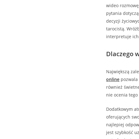
wideo rozmowę,
pytania dotyczą
decyzji życiowy
tarocistą. Wróż
interpretuje ich
Dlaczego w
Największą zale
online
pozwala 
również świetn
nie ocenia tego
Dodatkowym atut
oferujących swo
najlepiej odpow
jest szybkość 