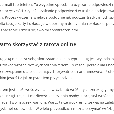
 e-mail lub telefon. To wygodne sposób na uzyskanie odpowiedzi 
ce przyszłości, czy też uzyskanie podpowiedzi w trakcie podejmow
ch. Proces wróżenia wygląda podobnie jak podczas tradycyjnych sp
bita tasuje karty i układa je w dobranym do pytania rozkładzie, po 
 znaczenie i dzieli się swoimi spostrzeżeniami.
arto skorzystać z tarota online
tą jaką niesie za sobą skorzystanie z tego typu usług jest wygoda,
uzyskać wróżbę bez wychodzenia z domu o każdej porze dnia i nocy
e rozwiązanie dla osób ceniących prywatność i anonimowość. Profe
 kim jesteś i z jakim pytaniem przychodzisz.
em jest możliwość wybrania wróżki lub wróżbity z szerokiej gamy
je usługi. Daje Ci możliwość znalezienia osoby, której styl wróżeni
iadał Twoim oczekiwaniom. Warto także podkreślić, że ważną zalet
uzyskanej odpowiedzi. W wielu przypadkach można otrzymać wróżb