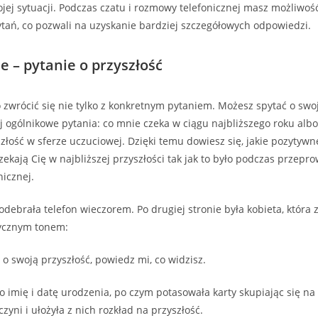
ojej sytuacji. Podczas czatu i rozmowy telefonicznej masz możliwoś
ań, co pozwali na uzyskanie bardziej szczegółowych odpowiedzi.
e – pytanie o przyszłość
 zwrócić się nie tylko z konkretnym pytaniem. Możesz spytać o swo
j ogólnikowe pytania: co mnie czeka w ciągu najbliższego roku albo
szłość w sferze uczuciowej. Dzięki temu dowiesz się, jakie pozytyw
zekają Cię w najbliższej przyszłości tak jak to było podczas przepr
icznej.
odebrała telefon wieczorem. Po drugiej stronie była kobieta, która 
ycznym tonem:
 swoją przyszłość, powiedz mi, co widzisz.
o imię i datę urodzenia, po czym potasowała karty skupiając się na
zyni i ułożyła z nich rozkład na przyszłość.