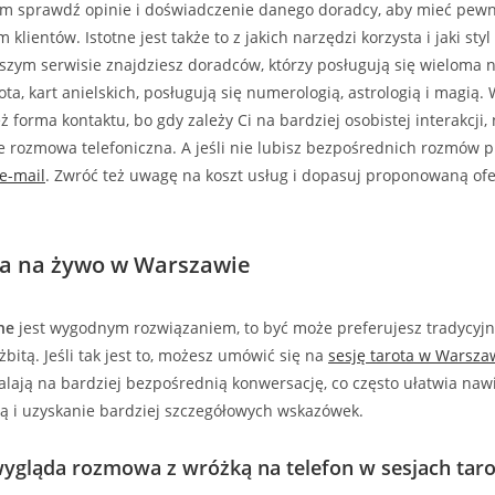
im sprawdź opinie i doświadczenie danego doradcy, aby mieć pewno
 klientów. Istotne jest także to z jakich narzędzi korzysta i jaki styl
szym serwisie znajdziesz doradców, którzy posługują się wieloma 
ota, kart anielskich, posługują się numerologią, astrologią i magią.
 forma kontaktu, bo gdy zależy Ci na bardziej osobistej interakcji,
rozmowa telefoniczna. A jeśli nie lubisz bezpośrednich rozmów pr
e-mail
. Zwróć też uwagę na koszt usług i dopasuj proponowaną of
ta na żywo w Warszawie
ne
jest wygodnym rozwiązaniem, to być może preferujesz tradycyjn
bitą. Jeśli tak jest to, możesz umówić się na
sesję tarota w Warsza
lają na bardziej bezpośrednią konwersację, co często ułatwia naw
istą i uzyskanie bardziej szczegółowych wskazówek.
wygląda rozmowa z wróżką na telefon w sesjach taro