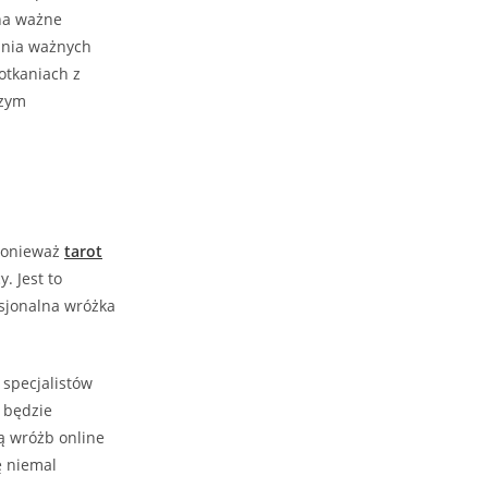
na ważne
ania ważnych
otkaniach z
czym
 ponieważ
tarot
. Jest to
sjonalna wróżka
 specjalistów
a będzie
ą wróżb online
ę niemal