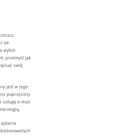
 chcesz
ci od
na wybór
m, przemyśl jak
 opisać swój
ny jest w jego
iesz poproszony
z usługę e-mail.
merologią.
 pytania
k dostosowanych