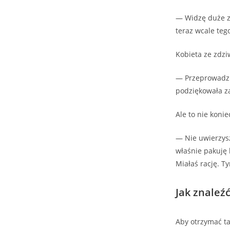
— Widzę duże zm
teraz wcale teg
Kobieta ze zdzi
— Przeprowadzk
podziękowała za
Ale to nie koni
— Nie uwierzysz
właśnie pakuję 
Miałaś rację. T
Jak znaleź
Aby otrzymać ta