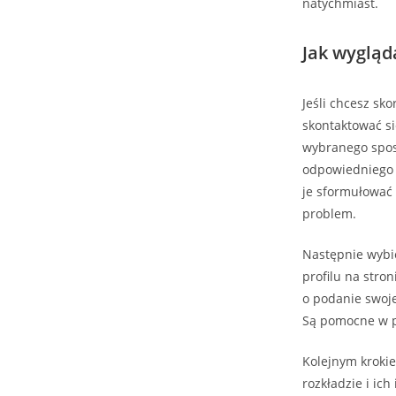
natychmiast.
Jak wygląd
Jeśli chcesz sko
skontaktować si
wybranego sposo
odpowiedniego d
je sformułować 
problem.
Następnie wybie
profilu na stro
o podanie swoje
Są pomocne w p
Kolejnym krokie
rozkładzie i ic