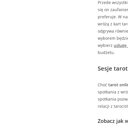
Przede wszystk
się on zaufaniem
preferuje. W na
wróżą z kart tar
odgrywa również
wyborem będzie 
wybierz
usługę 
budżetu.
Sesje taro
Choć
tarot onli
spotkania z wróż
spotkania pozwa
relacji z taroc
Zobacz jak 