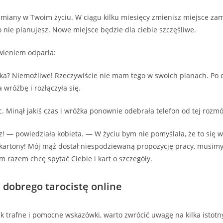
iany w Twoim życiu. W ciągu kilku miesięcy zmienisz miejsce zam
o nie planujesz. Nowe miejsce będzie dla ciebie szczęśliwe.
wieniem odparła:
a? Niemożliwe! Rzeczywiście nie mam tego w swoich planach. Po 
 wróżbę i rozłączyła się.
ec. Minął jakiś czas i wróżka ponownie odebrała telefon od tej rozm
! — powiedziała kobieta. — W życiu bym nie pomyślała, że to się w
kartony! Mój mąż dostał niespodziewaną propozycję pracy, musimy 
ym razem chcę spytać Ciebie i kart o szczegóły.
ć dobrego tarocistę online
k trafne i pomocne wskazówki, warto zwrócić uwagę na kilka istotny