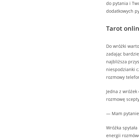
do pytania i Tw
dodatkowych pyt
Tarot onlin
Do wróżki warto
zadając bardzie
najbliższa przy
niespodzianki c
rozmowy telefon
Jedna z wróżek 
rozmowę scept
— Mam pytanie o
Wróżka spytała 
energii rozmówc