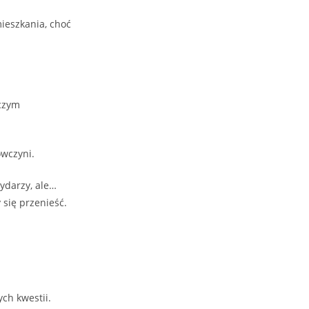
ieszkania, choć
czym
ówczyni.
ydarzy, ale…
się przenieść.
ch kwestii.