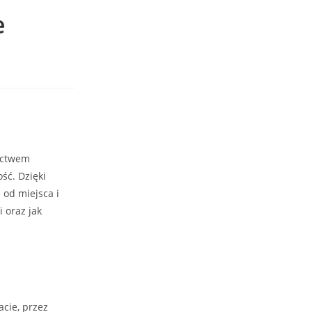
e
nictwem
ść. Dzięki
 od miejsca i
i oraz jak
cie, przez