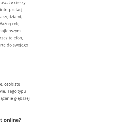
ść, że cieszy
 interpretacji
narzędziami,
 Ważną rolę
 najlepszym
zez telefon,
ertę do swojego
e, osobiste
wie
. Tego typu
iązanie głębszej
t online?