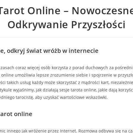
Tarot Online – Nowoczesn
SEARCH
Odkrywanie Przyszłości
ne, odkryj świat wróżb w internecie
 czasach coraz więcej osób korzysta z porad duchowych za pośred
t online umożliwia lepsze zrozumienie siebie i spojrzenie w przyszło
ści takich usług każdy może skorzystać z mądrości kart, niezależnie
ykule wyjaśnimy, jak działają sesje tarota online, jakie dają korzyśc
dniego tarocistę, aby uzyskać wartościowe wskazówki.
tarot online
nic innego jak wróżenie przez Internet. Rozmowa odbywa się na cza