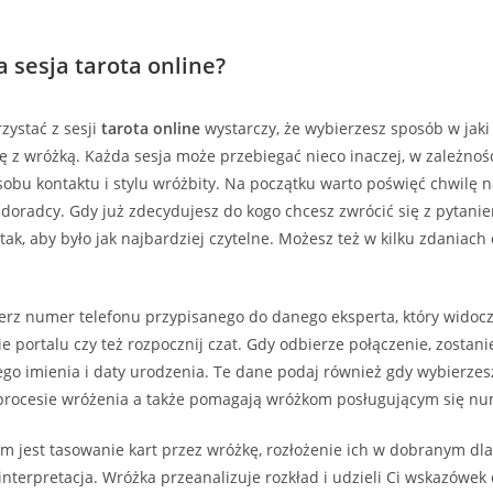
a sesja tarota online?
rzystać z sesji
tarota online
wystarczy, że wybierzesz sposób w jaki
ę z wróżką. Każda sesja może przebiegać nieco inaczej, w zależnoś
bu kontaktu i stylu wróżbity. Na początku warto poświęć chwilę 
oradcy. Gdy już zdecydujesz do kogo chcesz zwrócić się z pytanie
tak, aby było jak najbardziej czytelne. Możesz też w kilku zdaniach
rz numer telefonu przypisanego do danego eksperta, który widocz
nie portalu czy też rozpocznij czat. Gdy odbierze połączenie, zostan
go imienia i daty urodzenia. Te dane podaj również gdy wybierzes
rocesie wróżenia a także pomagają wróżkom posługującym się nu
m jest tasowanie kart przez wróżkę, rozłożenie ich w dobranym dla
h interpretacja. Wróżka przeanalizuje rozkład i udzieli Ci wskazówe