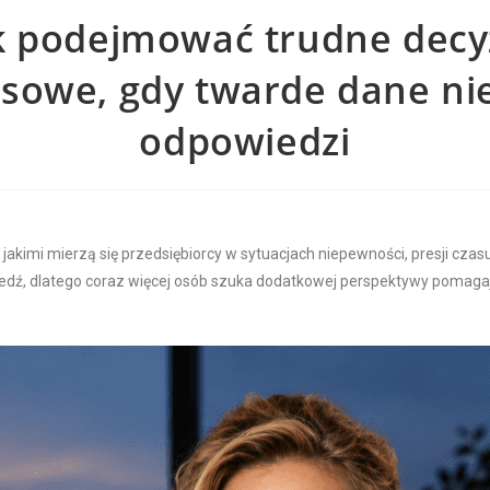
k podejmować trudne decy
sowe, gdy twarde dane ni
odpowiedzi
 jakimi mierzą się przedsiębiorcy w sytuacjach niepewności, presji cza
edź, dlatego coraz więcej osób szuka dodatkowej perspektywy pomagając