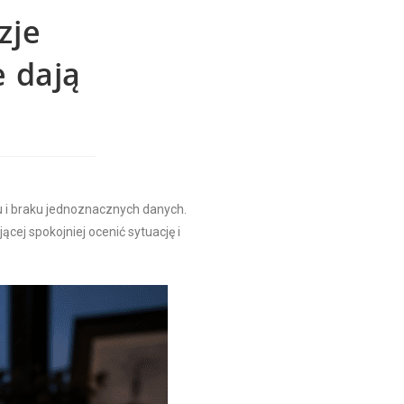
zje
e dają
su i braku jednoznacznych danych.
ej spokojniej ocenić sytuację i