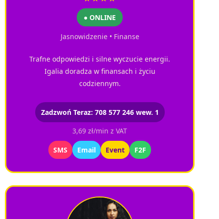
● ONLINE
Jasnowidzenie • Finanse
Trafne odpowiedzi i silne wyczucie energii.
Igalia doradza w finansach i życiu
codziennym.
Zadzwoń Teraz: 708 577 246 wew. 1
3,69 zł/min z VAT
SMS
Email
Event
F2F