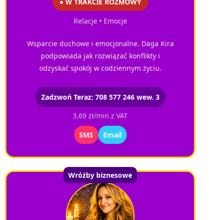
● W TRAKCIE ROZMOWY
Relacje • Emocje
Wsparcie duchowe i emocjonalne. Daga Kira
podpowiada jak rozwiązać konflikty i
odzyskać spokój w codziennym życiu.
Zadzwoń Teraz: 708 577 246 wew. 3
3,69 zł/min z VAT
SMS
Email
Wróżby biznesowe