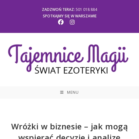
ZADZWOŃ TERAZ:
501 018 884
SPOTKAJMY SIĘ W WARSZAWIE
MENU
Wróżki w biznesie – jak mogą
wspierać decyzje i analizę