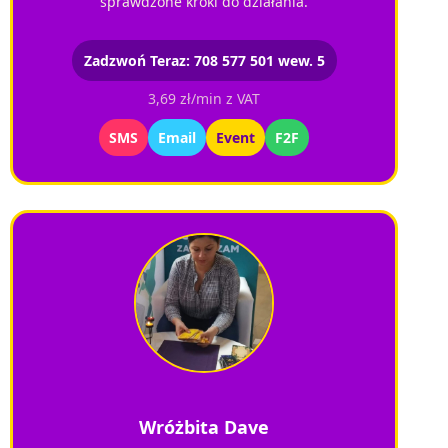
sprawdzone kroki do działania.
Zadzwoń Teraz: 708 577 501 wew. 5
3,69 zł/min z VAT
SMS
Email
Event
F2F
Wróżbita Dave