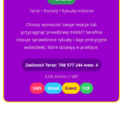
Tarot • Rozwój • Rytuały miłosne
Chcesz wzmocnić swoje relacje lub
przyciągnąć prawdziwą miłość? Serafina
stosuje sprawdzone rytuały i daje precyzyjne
wskazówki, które działają w praktyce.
Zadzwoń Teraz: 708 577 244 wew. 4
3,69 zł/min z VAT
SMS
Email
Event
F2F