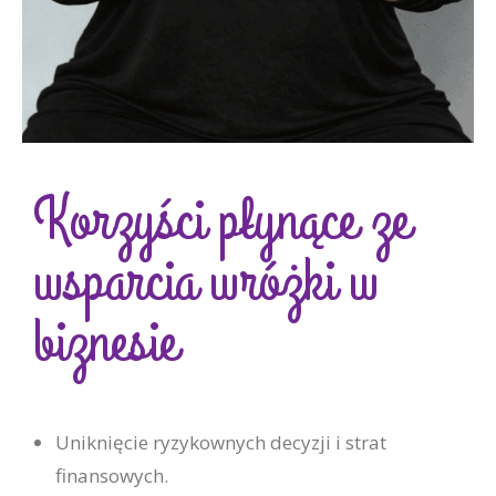
Korzyści płynące ze
wsparcia wróżki w
biznesie
Uniknięcie ryzykownych decyzji i strat
finansowych.