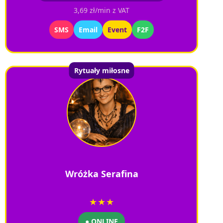
3,69 zł/min z VAT
SMS
Email
Event
F2F
Rytuały miłosne
Wróżka Serafina
★★★
● ONLINE