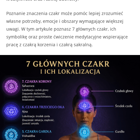
Poznanie znaczenia czakr może pomóc lepiej zrozumieć
własne potrzeby, emocje i obszary wymagające większej
uwagi. W tym artykule poznasz 7 głównych czakr, ich
symbolikę oraz proste ćwiczenie medytacyjne wspierające
pracę z czakrą korzenia i czakrą sakralną.