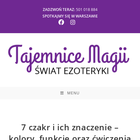
Skip
ZADZWOŃ TERAZ:
501 018 884
to
SPOTKAJMY SIĘ W WARSZAWIE
content
MENU
7 czakr i ich znaczenie –
kolory, funkcje oraz ćwiczenia