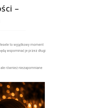
ści –
a
. Wesele to wyjątkowy moment
 będą wspominać je przez długi
a, ale również niezapomniane