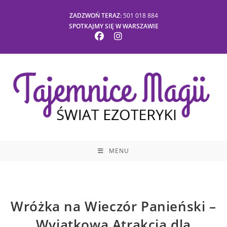
ZADZWOŃ TERAZ:
501 018 884
SPOTKAJMY SIĘ W WARSZAWIE
MENU
Wróżka na Wieczór Panieński –
Wyjątkowa Atrakcja dla