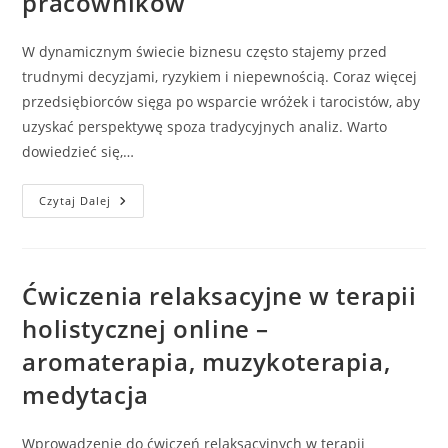
pracowników
W dynamicznym świecie biznesu często stajemy przed
trudnymi decyzjami, ryzykiem i niepewnością. Coraz więcej
przedsiębiorców sięga po wsparcie wróżek i tarocistów, aby
uzyskać perspektywę spoza tradycyjnych analiz. Warto
dowiedzieć się,…
Wróżki
Czytaj Dalej
W
Biznesie
–
Jak
Mogą
Wspierać
Ćwiczenia relaksacyjne w terapii
Decyzje
I
holistycznej online –
Analizę
Pracowników
aromaterapia, muzykoterapia,
medytacja
Wprowadzenie do ćwiczeń relaksacyjnych w terapii