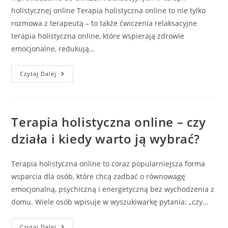
holistycznej online Terapia holistyczna online to nie tylko
rozmowa z terapeutą – to także ćwiczenia relaksacyjne
terapia holistyczna online, które wspierają zdrowie
emocjonalne, redukują…
Ćwiczenia
Czytaj Dalej
Relaksacyjne
W
Terapii
Holistycznej
Online
–
Terapia holistyczna online – czy
Aromaterapia,
Muzykoterapia,
działa i kiedy warto ją wybrać?
Medytacja
Terapia holistyczna online to coraz popularniejsza forma
wsparcia dla osób, które chcą zadbać o równowagę
emocjonalną, psychiczną i energetyczną bez wychodzenia z
domu. Wiele osób wpisuje w wyszukiwarkę pytania: „czy…
Terapia
Czytaj Dalej