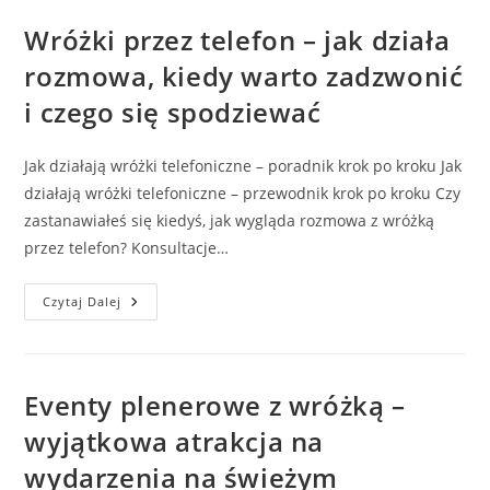
Jak
Uwolnić
Wróżki przez telefon – jak działa
Energię
Miejsca
rozmowa, kiedy warto zadzwonić
I
Otworzyć
i czego się spodziewać
Drogę
Nowemu
Właścicielowi
Jak działają wróżki telefoniczne – poradnik krok po kroku Jak
działają wróżki telefoniczne – przewodnik krok po kroku Czy
zastanawiałeś się kiedyś, jak wygląda rozmowa z wróżką
przez telefon? Konsultacje…
Wróżki
Czytaj Dalej
Przez
Telefon
–
Jak
Działa
Rozmowa,
Eventy plenerowe z wróżką –
Kiedy
Warto
wyjątkowa atrakcja na
Zadzwonić
I
wydarzenia na świeżym
Czego
Się