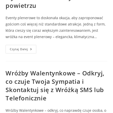
Spodziewać
powietrzu
Eventy plenerowe to doskonała okazja, aby zaproponować
gościom coś więcej niż standardowe atrakcje. Jedną z form,
która cieszy się coraz większym zainteresowaniem, jest
wróżka na event plenerowy – elegancka, klimatyczna…
Eventy
Czytaj Dalej
Plenerowe
Z
Wróżką
–
Wyjątkowa
Atrakcja
Wróżby Walentynkowe – Odkryj,
Na
Wydarzenia
co czuje Twoja Sympatia i
Na
Świeżym
Skontaktuj się z Wróżką SMS lub
Powietrzu
Telefonicznie
Wróżby Walentynkowe – odkryj, co naprawdę czuje osoba, o