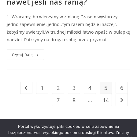
nawet jeśli nas ranią?
1. Wracamy, bo wierzymy w zmianę Czasem wystarczy
jedno zapewnienie, jedno „tym razem będzie inaczej”,
żebyśmy uwierzyli.W trudnej miłości łatwo wpaść w pułapkę
nadziei. Patrzymy na drugą osobę przez pryzmat…
Dlaczego
Czytaj Dalej
Wracamy
Do
Byłych,
Nawet
Jeśli
Nas
Ranią?
1
2
3
4
5
6
Go to the previous page
7
8
…
14
Go to t
Portal wykorzystuje pliki cookies w celu zapewnienia
bezpieczeństwa i wysokiego poziomu obsługi Klientów. Zmiany