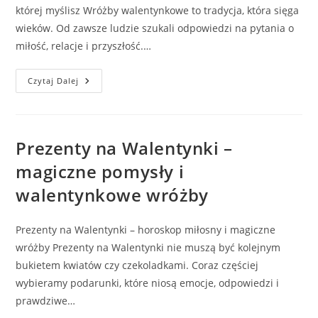
której myślisz Wróżby walentynkowe to tradycja, która sięga
wieków. Od zawsze ludzie szukali odpowiedzi na pytania o
miłość, relacje i przyszłość.…
Wróżby
Czytaj Dalej
Walentynkowe
–
Odkryj,
Co
Czuje
Twoja
Prezenty na Walentynki –
Sympatia
I
magiczne pomysły i
Skontaktuj
Się
walentynkowe wróżby
Z
Wróżką
SMS
Lub
Prezenty na Walentynki – horoskop miłosny i magiczne
Telefonicznie
wróżby Prezenty na Walentynki nie muszą być kolejnym
bukietem kwiatów czy czekoladkami. Coraz częściej
wybieramy podarunki, które niosą emocje, odpowiedzi i
prawdziwe…