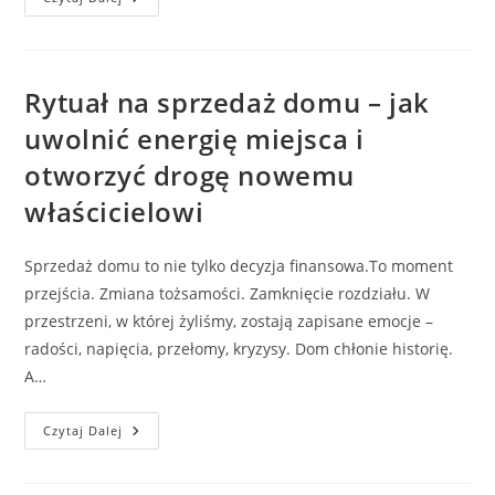
Holistyczna
Online
–
Czy
Działa
I
Rytuał na sprzedaż domu – jak
Kiedy
Warto
uwolnić energię miejsca i
Ją
Wybrać?
otworzyć drogę nowemu
właścicielowi
Sprzedaż domu to nie tylko decyzja finansowa.To moment
przejścia. Zmiana tożsamości. Zamknięcie rozdziału. W
przestrzeni, w której żyliśmy, zostają zapisane emocje –
radości, napięcia, przełomy, kryzysy. Dom chłonie historię.
A…
Rytuał
Czytaj Dalej
Na
Sprzedaż
Domu
–