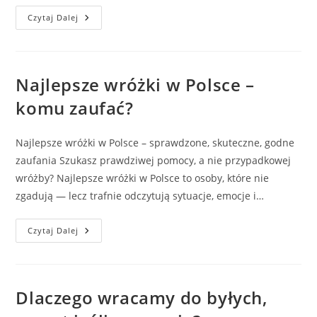
Prezenty
Czytaj Dalej
Na
Walentynki
–
Magiczne
Pomysły
I
Najlepsze wróżki w Polsce –
Walentynkowe
Wróżby
komu zaufać?
Najlepsze wróżki w Polsce – sprawdzone, skuteczne, godne
zaufania Szukasz prawdziwej pomocy, a nie przypadkowej
wróżby? Najlepsze wróżki w Polsce to osoby, które nie
zgadują — lecz trafnie odczytują sytuacje, emocje i…
Najlepsze
Czytaj Dalej
Wróżki
W
Polsce
–
Komu
Zaufać?
Dlaczego wracamy do byłych,