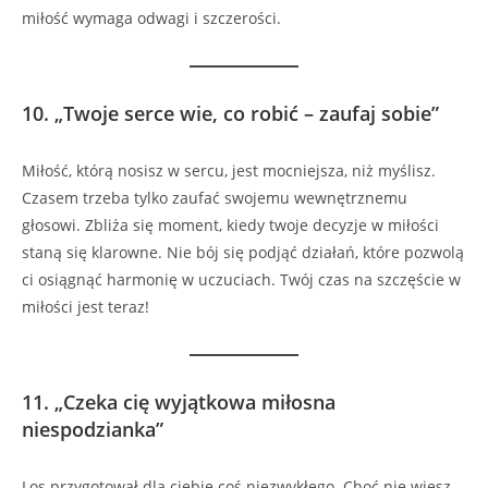
miłość wymaga odwagi i szczerości.
10.
„Twoje serce wie, co robić – zaufaj sobie”
Miłość, którą nosisz w sercu, jest mocniejsza, niż myślisz.
Czasem trzeba tylko zaufać swojemu wewnętrznemu
głosowi. Zbliża się moment, kiedy twoje decyzje w miłości
staną się klarowne. Nie bój się podjąć działań, które pozwolą
ci osiągnąć harmonię w uczuciach. Twój czas na szczęście w
miłości jest teraz!
11.
„Czeka cię wyjątkowa miłosna
niespodzianka”
Los przygotował dla ciebie coś niezwykłego. Choć nie wiesz,