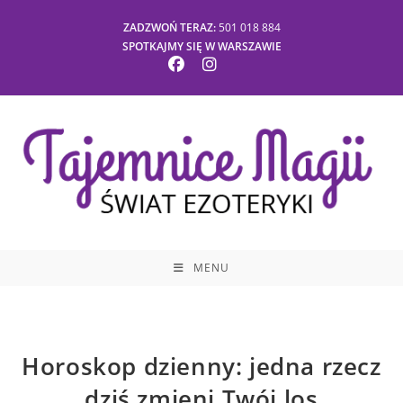
ZADZWOŃ TERAZ:
501 018 884
SPOTKAJMY SIĘ W WARSZAWIE
MENU
Horoskop dzienny: jedna rzecz
dziś zmieni Twój los