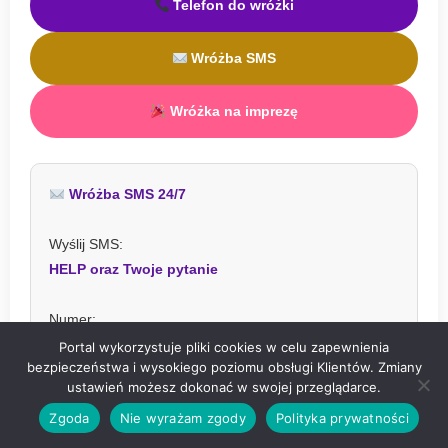
Telefon do wróżki
Wróżba SMS
Wróżka na imprezę
Wróżba SMS 24/7
Wyślij SMS:
HELP oraz Twoje pytanie
Numer:
Portal wykorzystuje pliki cookies w celu zapewnienia
73480
bezpieczeństwa i wysokiego poziomu obsługi Klientów. Zmiany
ustawień możesz dokonać w swojej przeglądarce.
Koszt:
3,69 zł z VAT
Zgoda
Nie wyrażam zgody
Polityka prywatności