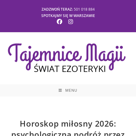
Skip
ZADZWOŃ TERAZ:
501 018 884
to
SPOTKAJMY SIĘ W WARSZAWIE
content
MENU
Horoskop miłosny 2026:
psychologiczna podróż przez