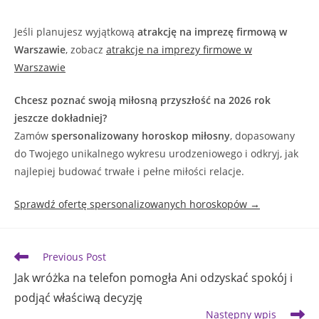
Jeśli planujesz wyjątkową
atrakcję na imprezę firmową w
Warszawie
, zobacz
atrakcje na imprezy firmowe w
Warszawie
Chcesz poznać swoją miłosną przyszłość na 2026 rok
jeszcze dokładniej?
Zamów
spersonalizowany horoskop miłosny
, dopasowany
do Twojego unikalnego wykresu urodzeniowego i odkryj, jak
najlepiej budować trwałe i pełne miłości relacje.
Sprawdź ofertę spersonalizowanych horoskopów →
Read
Previous Post
more
Jak wróżka na telefon pomogła Ani odzyskać spokój i
articles
podjąć właściwą decyzję
Następny wpis