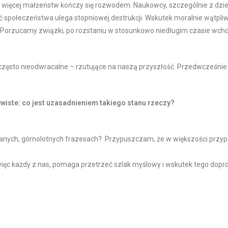
az więcej małżeństw kończy się rozwodem. Naukowcy, szczególnie z dzi
ść społeczeństwa ulega stopniowej destrukcji. Wskutek moralnie wątpliw
łty. Porzucamy związki, po rozstaniu w stosunkowo niedługim czasie wc
często nieodwracalne – rzutujące na naszą przyszłość. Przedwcześnie
ywiste: co jest uzasadnieniem takiego stanu rzeczy?
echtanych, górnolotnych frazesach? Przypuszczam, że w większości przy
 więc każdy z nas, pomaga przetrzeć szlak myślowy i wskutek tego dop