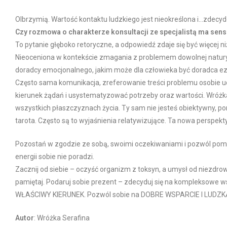
Olbrzymią. Wartość kontaktu ludzkiego jest nieokreślona i…zdecy
Czy rozmowa o charakterze konsultacji ze specjalistą ma sen
To pytanie głęboko retoryczne, a odpowiedź zdaje się być więcej ni
Nieoceniona w kontekście zmagania z problemem dowolnej natury
doradcy emocjonalnego, jakim może dla człowieka być doradca ez
Często sama komunikacja, zreferowanie treści problemu osobie 
kierunek żądań i usystematyzować potrzeby oraz wartości. Wróżk
wszystkich płaszczyznach życia. Ty sam nie jesteś obiektywny, po
tarota. Często są to wyjaśnienia relatywizujące. Ta nowa persp
Pozostań w zgodzie ze sobą, swoimi oczekiwaniami i pozwól pomó
energii sobie nie poradzi.
Zacznij od siebie – oczyść organizm z toksyn, a umysł od niezdrow
pamiętaj. Podaruj sobie prezent – zdecyduj się na kompleksowe w
WŁAŚCIWY KIERUNEK. Pozwól sobie na DOBRE WSPARCIE I LUD
Autor
: Wróżka Serafina