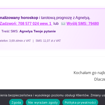
nalizowany horoskop
i tarotową prognozę z Agnelyą.
Zadzwoń: 708 577 024 wew. 1
lub
Wyślij SMS: 79480
Treść SMS:
Agnelya Twoje pytanie
Telefon: 3,69 zł/min z VAT | SMS: 11,07 zł z VAT
Kochałam go najba
Dlacze
wnienia bezpieczeństwa i wysokiego poziomu obsługi Klientów. Zmiany 
Zgoda
Nie wyrażam zgody
Polityka prywatności