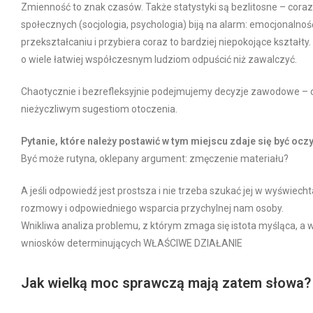
Zmienność to znak czasów. Także statystyki są bezlitosne – cor
społecznych (socjologia, psychologia) biją na alarm: emocjonalno
przekształcaniu i przybiera coraz to bardziej niepokojące kszta
o wiele łatwiej współczesnym ludziom odpuścić niż zawalczyć.
Chaotycznie i bezrefleksyjnie podejmujemy decyzje zawodowe – 
nieżyczliwym sugestiom otoczenia.
Pytanie, które należy postawić w tym miejscu zdaje się być ocz
Być może rutyna, oklepany argument: zmęczenie materiału?
A jeśli odpowiedź jest prostsza i nie trzeba szukać jej w wyświ
rozmowy i odpowiedniego wsparcia przychylnej nam osoby.
Wnikliwa analiza problemu, z którym zmaga się istota myśląca, a
wniosków determinujących WŁAŚCIWE DZIAŁANIE
Jak wielką moc sprawczą mają zatem słowa?