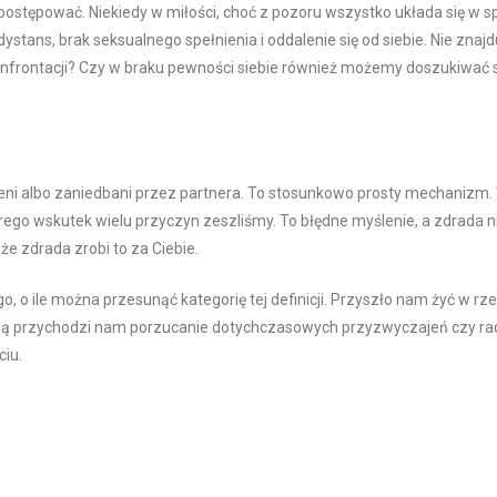
postępować. Niekiedy w miłości, choć z pozoru wszystko układa się w s
ans, brak seksualnego spełnienia i oddalenie się od siebie. Nie znajdu
frontacji? Czy w braku pewności siebie również możemy doszukiwać si
eni albo zaniedbani przez partnera. To stosunkowo prosty mechanizm.
tórego wskutek wielu przyczyn zeszliśmy. To błędne myślenie, a zdrada n
 zdrada zrobi to za Ciebie.
, o ile można przesunąć kategorię tej definicji. Przyszło nam żyć w rze
ością przychodzi nam porzucanie dotychczasowych przyzwyczajeń czy r
ciu.