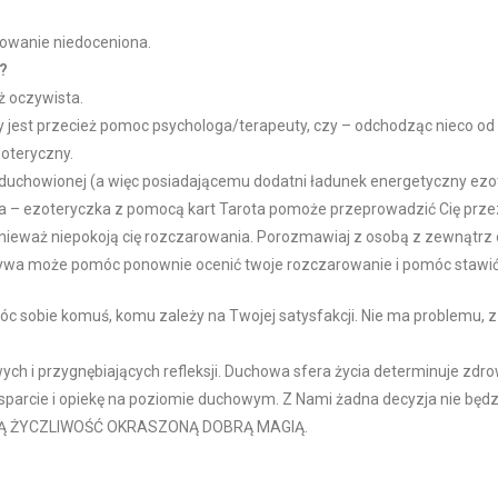
dowanie niedoceniona.
s?
ż oczywista.
 jest przecież pomoc psychologa/terapeuty, czy – odchodząc nieco o
oteryczny.
uduchowionej (a więc posiadającemu dodatni ładunek energetyczny e
a – ezoteryczka z pomocą kart Tarota pomoże przeprowadzić Cię przez
nieważ niepokoją cię rozczarowania. Porozmawiaj z osobą z zewnątrz o
ektywa może pomóc ponownie ocenić twoje rozczarowanie i pomóc stawić
c sobie komuś, komu zależy na Twojej satysfakcji. Nie ma problemu, z
ych i przygnębiających refleksji. Duchowa sfera życia determinuje zdro
sparcie i opiekę na poziomie duchowym. Z Nami żadna decyzja nie będ
ZKĄ ŻYCZLIWOŚĆ OKRASZONĄ DOBRĄ MAGIĄ.