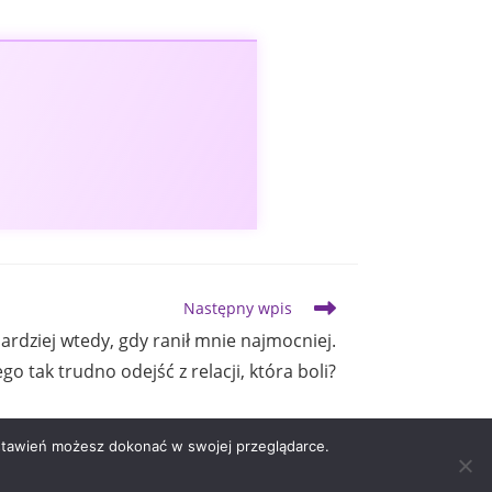
Następny wpis
rdziej wtedy, gdy ranił mnie najmocniej.
go tak trudno odejść z relacji, która boli?
ustawień możesz dokonać w swojej przeglądarce.
Polityka prywatności