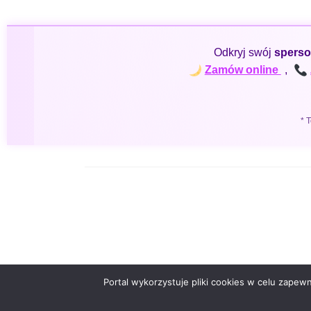
Odkryj swój
sperso
Zamów online
,
* 
Portal wykorzystuje pliki cookies w celu zape
Copyright 2021 Tajemnice Magii. Realizacja: Wieteska.net