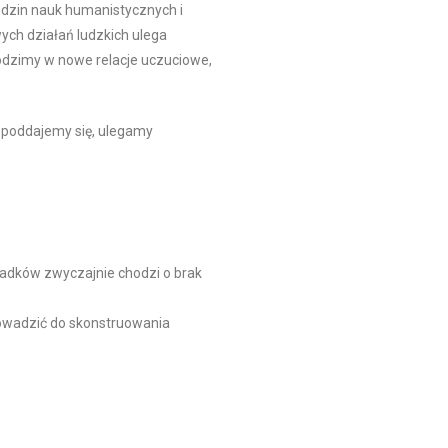
edzin nauk humanistycznych i
ych działań ludzkich ulega
hodzimy w nowe relacje uczuciowe,
 poddajemy się, ulegamy
padków zwyczajnie chodzi o brak
rowadzić do skonstruowania