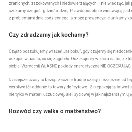
zranionych, zszokowanych i niedowierzających – nie wiedząc, jak 
szukamy czegoś…gdzieś indziej. Prawdopodobnie winowajcą jest dyst
z problemami dnia codziennego, a może prewencyjnie unikamy kon
Czy zdradzamy jak kochamy?
Często poszukujemy wrażeń „na boku”, gdy czujemy się niedoceni
odkopie w nas to, co się zagubiło. Oczekujemy wejścia na tor, z k
siebie. Wzmocnij WŁASNE pokłady energetyczne NIE OCZEKUJĄC, że
Dzisiejsze czasy to bezsprzecznie trudne czasy, niezależnie od tego
cierpliwość i oddanie to towary deficytowe. Z niepokojącą łatw
nie tylko w materii uczuciowej, ale i życiowej w jak najszerszym uję
Rozwód czy walka o małżeństwo?