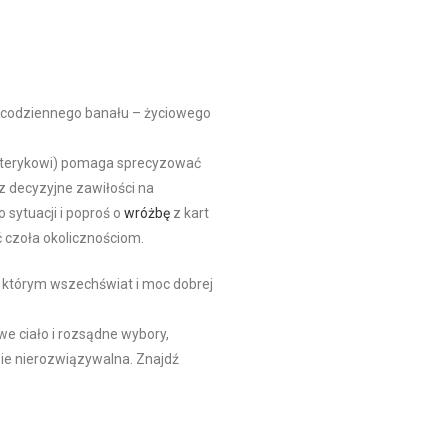
d codziennego banału – życiowego
zoterykowi) pomaga sprecyzować
 decyzyjne zawiłości na
 sytuacji i poproś o
wróżbę
z kart
 czoła okolicznościom.
 którym wszechświat i moc dobrej
we ciało i rozsądne wybory,
zie nierozwiązywalna. Znajdź