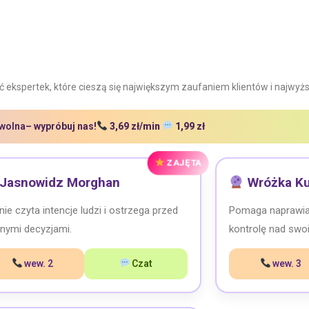
ięć ekspertek, które cieszą się największym zaufaniem klientów i najwyż
 wolna
– wypróbuj nas!
3,69 zł/min
1,99 zł
ZAJĘTA
Jasnowidz Morghan
Wróżka K
nie czyta intencje ludzi i ostrzega przed
Pomaga naprawiać
nymi decyzjami.
kontrolę nad swo
wew. 2
Czat
wew. 3