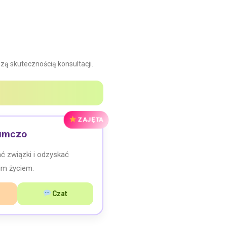
szą skutecznością konsultacji.
ZAJĘTA
umczo
 związki i odzyskać
im życiem.
Czat