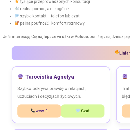
tysiące przeprowadzonych konsultacji
realna pomoc, a nie ogólniki
szybki kontakt – telefon lub czat
pełna poufność i komfort rozmowy
Jeśli interesują Cię
najlepsze wróżki w Polsce
, poniżej znajdziesz p
Linia
Tarocistka Agnelya
Szybko odkrywa prawdę o relacjach,
Traf
uczuciach i decyzjach życiowych.
błęd
wew. 1
Czat