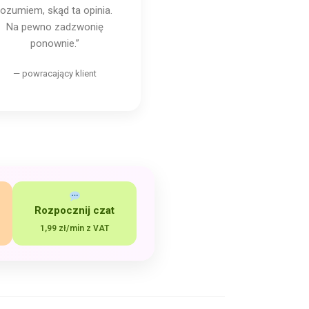
rozumiem, skąd ta opinia.
Na pewno zadzwonię
ponownie.”
— powracający klient
Rozpocznij czat
1,99 zł/min z VAT