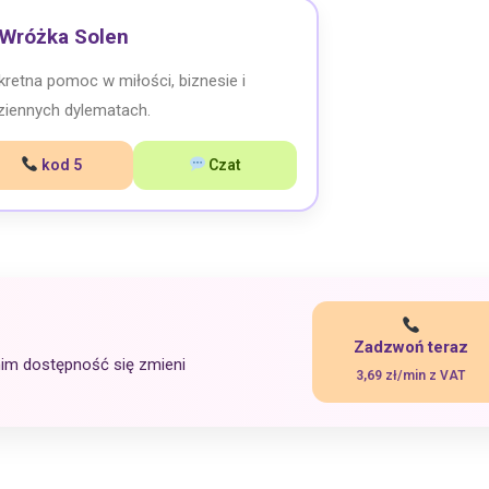
Wróżka Solen
retna pomoc w miłości, biznesie i
ziennych dylematach.
kod 5
Czat
Zadzwoń teraz
nim dostępność się zmieni
3,69 zł/min z VAT