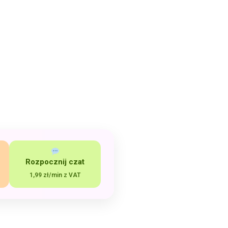
Rozpocznij czat
1,99 zł/min z VAT