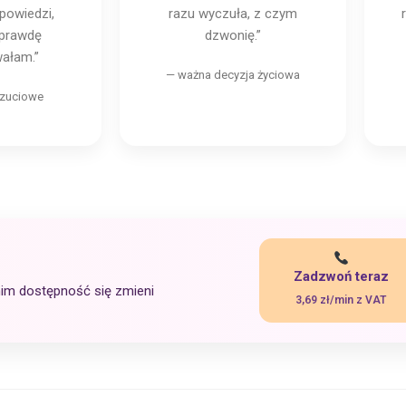
powiedzi,
razu wyczuła, z czym
aprawdę
dzwonię.”
ałam.”
— ważna decyzja życiowa
czuciowe
Zadzwoń teraz
nim dostępność się zmieni
3,69 zł/min z VAT