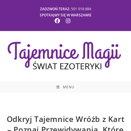
Skip
ZADZWOŃ TERAZ:
501 018 884
to
SPOTKAJMY SIĘ W WARSZAWIE
content
MENU
Odkryj Tajemnice Wróżb z Kart
– Poznaj Przewidywania, Które