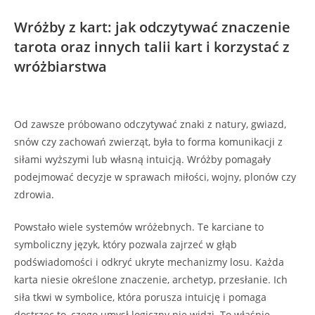
Wróżby z kart: jak odczytywać znaczenie
tarota oraz innych talii kart i korzystać z
wróżbiarstwa
Od zawsze próbowano odczytywać znaki z natury, gwiazd,
snów czy zachowań zwierząt, była to forma komunikacji z
siłami wyższymi lub własną intuicją. Wróżby pomagały
podejmować decyzje w sprawach miłości, wojny, plonów czy
zdrowia.
Powstało wiele systemów wróżebnych. Te karciane to
symboliczny język, który pozwala zajrzeć w głąb
podświadomości i odkryć ukryte mechanizmy losu. Każda
karta niesie określone znaczenie, archetyp, przesłanie. Ich
siła tkwi w symbolice, która porusza intuicję i pomaga
dostrzec to, czego umysł logiczny nie widzi. To właśnie