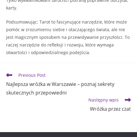
Tylko wykwalifikowani tarociści potrafią poprawnie odczytać
karty.
Podsumowując: Tarot to fascynujące narzędzie, które może
pomóc w zrozumieniu siebie i otaczającego świata, ale nie
jest magicznym sposobem na przewidywanie przyszłości. To
raczej narzędzie do refleksji i rozwoju, które wymaga
otwartości i odpowiedzialnego podejścia.
Read
Previous Post
more
Najlepsza wróżka w Warszawie – poznaj sekrety
articles
skutecznych przepowiedni
Następny wpis
Wróżka przez czat