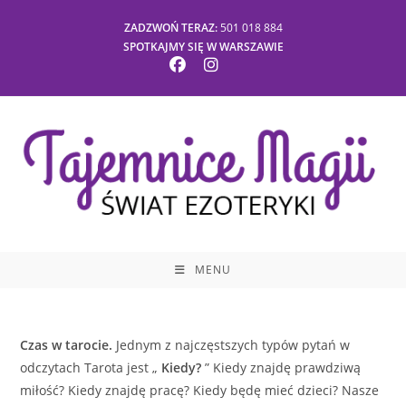
Skip
ZADZWOŃ TERAZ:
501 018 884
to
SPOTKAJMY SIĘ W WARSZAWIE
content
MENU
Czas w tarocie.
Jednym z najczęstszych typów pytań w
odczytach Tarota jest „
Kiedy?
” Kiedy znajdę prawdziwą
miłość? Kiedy znajdę pracę? Kiedy będę mieć dzieci? Nasze