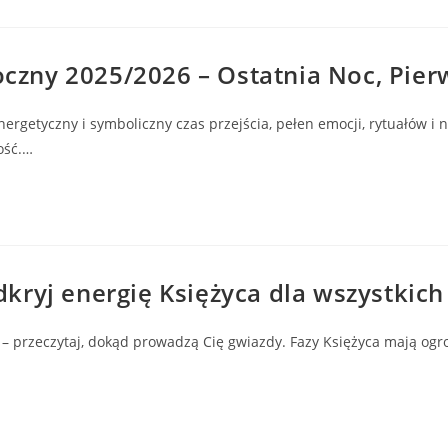
ny 2025/2026 – Ostatnia Noc, Pierw
getyczny i symboliczny czas przejścia, pełen emocji, rytuałów i 
ość.…
kryj energię Księżyca dla wszystkic
 – przeczytaj, dokąd prowadzą Cię gwiazdy. Fazy Księżyca mają ogr