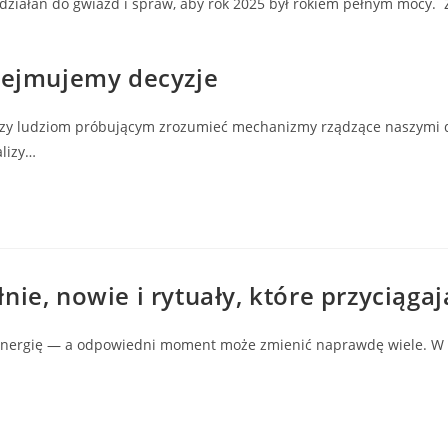
 działań do gwiazd i spraw, aby rok 2025 był rokiem pełnym mocy.
SEARCH
odejmujemy decyzje
szy ludziom próbującym zrozumieć mechanizmy rządzące naszymi dec
lizy…
ie, nowie i rytuały, które przyciągają
energię — a odpowiedni moment może zmienić naprawdę wiele. W t