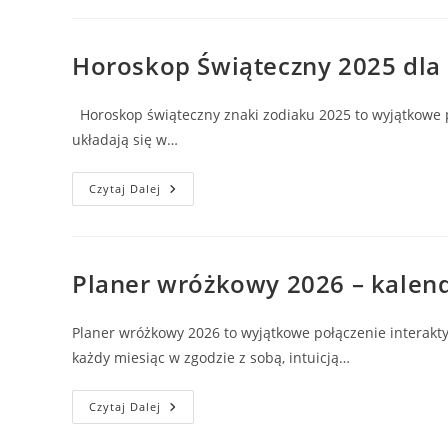
Pełnie,
Nowie
I
Rytuały,
Horoskop Świąteczny 2025 dla 
Które
Przyciągają
Miłość,
Pieniądze
Horoskop świąteczny znaki zodiaku 2025 to wyjątkowe p
I
Szczęście
układają się w…
Horoskop
Czytaj Dalej
Świąteczny
2025
Dla
12
Znaków
Zodiaku
Planer wróżkowy 2026 – kalend
–
Magia,
Spokój
I
Planer wróżkowy 2026 to wyjątkowe połączenie interakty
Nowe
Intencje
każdy miesiąc w zgodzie z sobą, intuicją…
Planer
Czytaj Dalej
Wróżkowy
2026