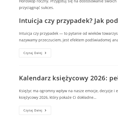
Horoskop roczny.
Przygotuj się na dostosowanie swoich
przyciągnąć sukces.
Intuicja czy przypadek? Jak p
Intuicja czy przypadek — to pytanie od wieków towarzy
nazywamy przeczuciem, jest efektem podświadomej ana
Intuicja
Czytaj Dalej
Czy
Przypadek?
Jak
Podejmujemy
Decyzje
Kalendarz księżycowy 2026: pełn
Księżyc ma ogromny wpływ na nasze emocje, decyzje i 
księżycowy 2026, który pokaże Ci dokładne…
Kalendarz
Czytaj Dalej
Księżycowy
2026: