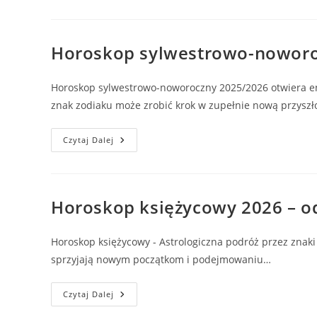
Sylwestra
I
Nowy
Rok
–
Horoskop sylwestrowo-noworocz
O
Czym
Pamiętać,
Co
Horoskop sylwestrowo-noworoczny 2025/2026 otwiera ener
Założyć,
Co
znak zodiaku może zrobić krok w zupełnie nową przyszł
Jeść
I
Pić,
Horoskop
Czytaj Dalej
By
Sylwestrowo-
Przyciągnąć
Noworoczny
Szczęście?
2025/2026
–
Ostatnia
Noc,
Horoskop księżycowy 2026 – od
Pierwszy
Krok
Do
Szczęścia!
Horoskop księżycowy - Astrologiczna podróż przez znaki
sprzyjają nowym początkom i podejmowaniu…
Horoskop
Czytaj Dalej
Księżycowy
2026