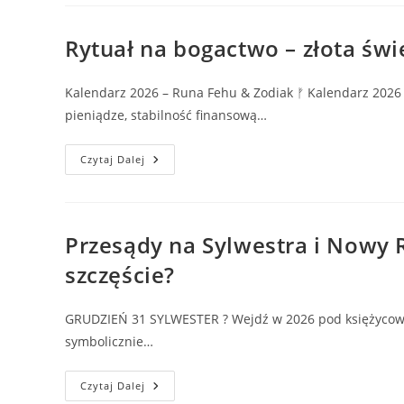
–
Kalendarz
Z
Fazami
Rytuał na bogactwo – złota świ
Księżyca,
Nowiem
I
Pełnią
Kalendarz 2026 – Runa Fehu & Zodiak ᚠ Kalendarz 2026 
pieniądze, stabilność finansową…
Rytuał
Czytaj Dalej
Na
Bogactwo
–
Złota
Świeca
Przyciągająca
Przesądy na Sylwestra i Nowy Ro
Pieniądze
I
szczęście?
Pracę
Marzeń
GRUDZIEŃ 31 SYLWESTER ? Wejdź w 2026 pod księżycowym 
symbolicznie…
Przesądy
Czytaj Dalej
Na