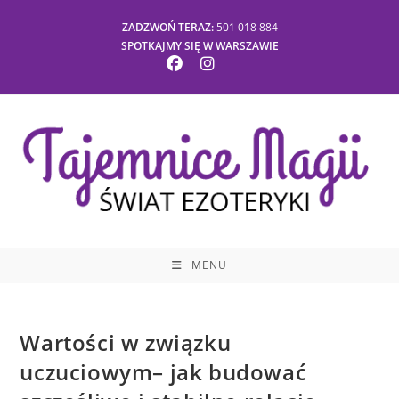
Skip
ZADZWOŃ TERAZ:
501 018 884
to
SPOTKAJMY SIĘ W WARSZAWIE
content
MENU
Wartości w związku
uczuciowym– jak budować