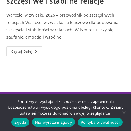
szczęśliwe i stabilne relacje
Wartości w związku 2026 – przewodnik po szczęśliwych
relacjach Wartości w związku są kluczowe dla budowania
szczęścia i stabilności w relacjach. W tym roku liczy się
zaufanie, empatia i wspólne…
Wartości
Czytaj Dalej
W
Związku
Uczuciowym–
Jak
Budować
Szczęśliwe
I
Stabilne
Relacje
Polityka prywatności
Portal wykorzystuje pliki cookies w celu zapewnienia
bezpieczeństwa i wysokiego poziomu obsługi Klientów. Zmiany
Copyright 2021 Tajemnice Magii. Realizacja: Wieteska.net
ustawień możesz dokonać w swojej przeglądarce.
Zgoda
Nie wyrażam zgody
Polityka prywatności