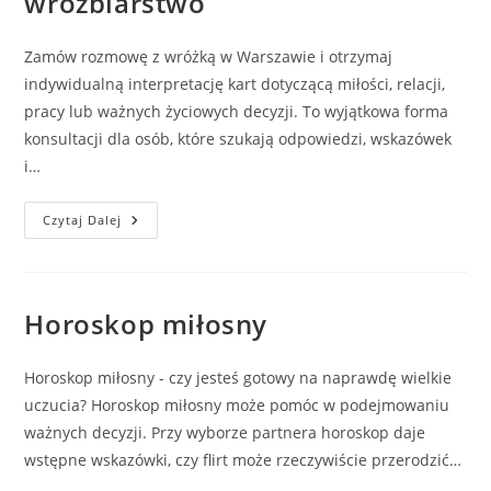
wróżbiarstwo
Co
Jeść
I
Zamów rozmowę z wróżką w Warszawie i otrzymaj
Pić,
By
indywidualną interpretację kart dotyczącą miłości, relacji,
Przyciągnąć
Szczęście?
pracy lub ważnych życiowych decyzji. To wyjątkowa forma
konsultacji dla osób, które szukają odpowiedzi, wskazówek
i…
Zamów
Czytaj Dalej
Rozmowę
Z
Wróżką
W
Warszawie
–
Horoskop miłosny
Profesjonalne
Wróżbiarstwo
Horoskop miłosny - czy jesteś gotowy na naprawdę wielkie
uczucia? Horoskop miłosny może pomóc w podejmowaniu
ważnych decyzji. Przy wyborze partnera horoskop daje
wstępne wskazówki, czy flirt może rzeczywiście przerodzić…