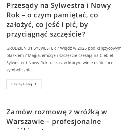
Najczęściej
Przesądy na Sylwestra i Nowy
Szukają
W
Rok – o czym pamiętać, co
Tarocie?
założyć, co jeść i pić, by
przyciągnąć szczęście?
GRUDZIEŃ 31 SYLWESTER ? Wejdź w 2026 pod księżycowym
blaskiem ? Magia, emocje i szczęście czekają na Ciebie!
Sylwester i Nowy Rok to czas, w którym wiele osób chce
symbolicznie…
Przesądy
Czytaj Dalej
Na
Sylwestra
I
Nowy
Rok
–
Zamów rozmowę z wróżką w
O
Czym
Warszawie – profesjonalne
Pamiętać,
Co
Założyć,