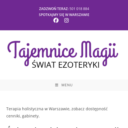
Skip
ZADZWOŃ TERAZ:
501 018 884
to
SPOTKAJMY SIĘ W WARSZAWIE
content
MENU
Terapia holistyczna w Warszawie, zobacz dostępność
cenniki, gabinety.