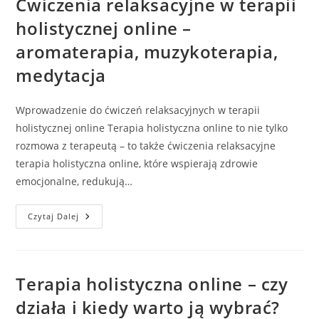
Ćwiczenia relaksacyjne w terapii
holistycznej online –
aromaterapia, muzykoterapia,
medytacja
Wprowadzenie do ćwiczeń relaksacyjnych w terapii
holistycznej online Terapia holistyczna online to nie tylko
rozmowa z terapeutą – to także ćwiczenia relaksacyjne
terapia holistyczna online, które wspierają zdrowie
emocjonalne, redukują…
Ćwiczenia
Czytaj Dalej
Relaksacyjne
W
Terapii
Holistycznej
Online
–
Terapia holistyczna online – czy
Aromaterapia,
Muzykoterapia,
działa i kiedy warto ją wybrać?
Medytacja