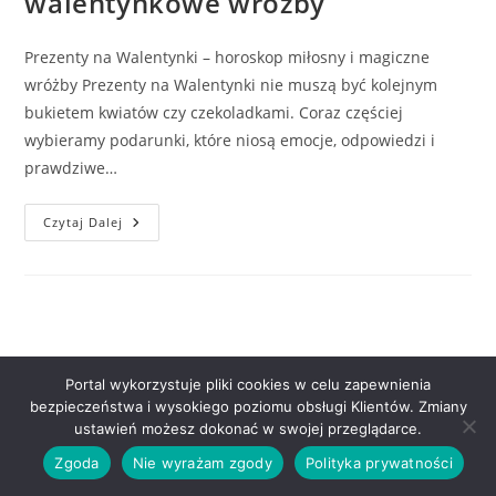
walentynkowe wróżby
Prezenty na Walentynki – horoskop miłosny i magiczne
wróżby Prezenty na Walentynki nie muszą być kolejnym
bukietem kwiatów czy czekoladkami. Coraz częściej
wybieramy podarunki, które niosą emocje, odpowiedzi i
prawdziwe…
Prezenty
Czytaj Dalej
Na
Walentynki
–
Magiczne
Pomysły
I
Walentynkowe
Wróżby
Portal wykorzystuje pliki cookies w celu zapewnienia
Polityka prywatności
bezpieczeństwa i wysokiego poziomu obsługi Klientów. Zmiany
ustawień możesz dokonać w swojej przeglądarce.
Copyright 2021 Tajemnice Magii. Realizacja: Wieteska.net
Zgoda
Nie wyrażam zgody
Polityka prywatności