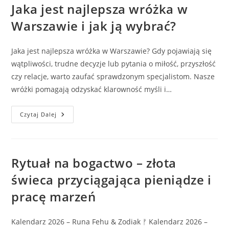
Rytuały,
Jaka jest najlepsza wróżka w
Które
Przyciągają
Warszawie i jak ją wybrać?
Miłość,
Pieniądze
I
Szczęście
Jaka jest najlepsza wróżka w Warszawie? Gdy pojawiają się
wątpliwości, trudne decyzje lub pytania o miłość, przyszłość
czy relacje, warto zaufać sprawdzonym specjalistom. Nasze
wróżki pomagają odzyskać klarowność myśli i…
Jaka
Czytaj Dalej
Jest
Najlepsza
Wróżka
W
Warszawie
I
Rytuał na bogactwo – złota
Jak
Ją
świeca przyciągająca pieniądze i
Wybrać?
pracę marzeń
Kalendarz 2026 – Runa Fehu & Zodiak ᚠ Kalendarz 2026 –