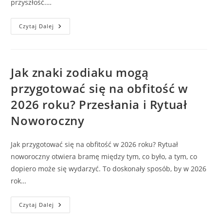
przyszłość.…
Horoskop
Czytaj Dalej
Sylwestrowo-
Noworoczny
2025/2026
–
Ostatnia
Noc,
Jak znaki zodiaku mogą
Pierwszy
Krok
przygotować się na obfitość w
Do
Szczęścia!
2026 roku? Przesłania i Rytuał
Noworoczny
Jak przygotować się na obfitość w 2026 roku? Rytuał
noworoczny otwiera bramę między tym, co było, a tym, co
dopiero może się wydarzyć. To doskonały sposób, by w 2026
rok…
Jak
Czytaj Dalej
Znaki