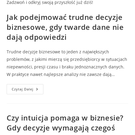
Zadzwoń i odkryj swoją przyszłość już dziś!
Jak podejmować trudne decyzje
biznesowe, gdy twarde dane nie
dają odpowiedzi
Trudne decyzje biznesowe to jeden z największych
problemów, z jakimi mierzą się przedsiębiorcy w sytuacjach
niepewności, presji czasu i braku jednoznacznych danych.
W praktyce nawet najlepsze analizy nie zawsze dają…
Jak
Czytaj Dalej
Podejmować
Trudne
Decyzje
Biznesowe,
Gdy
Twarde
Czy intuicja pomaga w biznesie?
Dane
Nie
Gdy decyzje wymagają czegoś
Dają
Odpowiedzi