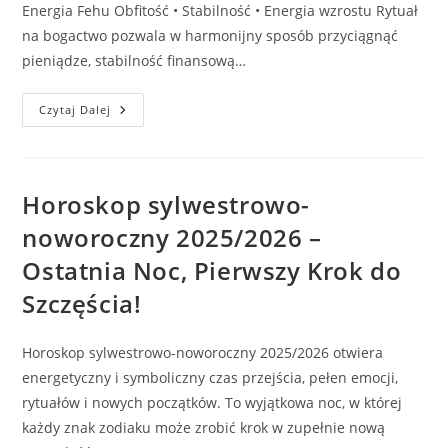
Energia Fehu Obfitość • Stabilność • Energia wzrostu Rytuał
na bogactwo pozwala w harmonijny sposób przyciągnąć
pieniądze, stabilność finansową…
Rytuał
Czytaj Dalej
Na
Bogactwo
–
Złota
Świeca
Przyciągająca
Horoskop sylwestrowo-
Pieniądze
I
noworoczny 2025/2026 –
Pracę
Marzeń
Ostatnia Noc, Pierwszy Krok do
Szczęścia!
Horoskop sylwestrowo-noworoczny 2025/2026 otwiera
energetyczny i symboliczny czas przejścia, pełen emocji,
rytuałów i nowych początków. To wyjątkowa noc, w której
każdy znak zodiaku może zrobić krok w zupełnie nową