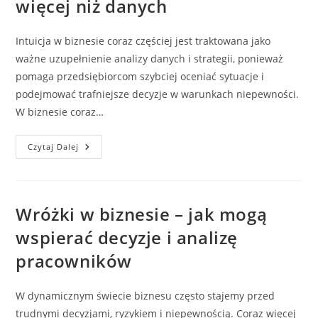
więcej niż danych
Intuicja w biznesie coraz częściej jest traktowana jako
ważne uzupełnienie analizy danych i strategii, ponieważ
pomaga przedsiębiorcom szybciej oceniać sytuacje i
podejmować trafniejsze decyzje w warunkach niepewności.
W biznesie coraz…
Czy
Czytaj Dalej
Intuicja
Pomaga
W
Biznesie?
Gdy
Decyzje
Wróżki w biznesie – jak mogą
Wymagają
Czegoś
wspierać decyzje i analizę
Więcej
Niż
pracowników
Danych
W dynamicznym świecie biznesu często stajemy przed
trudnymi decyzjami, ryzykiem i niepewnością. Coraz więcej