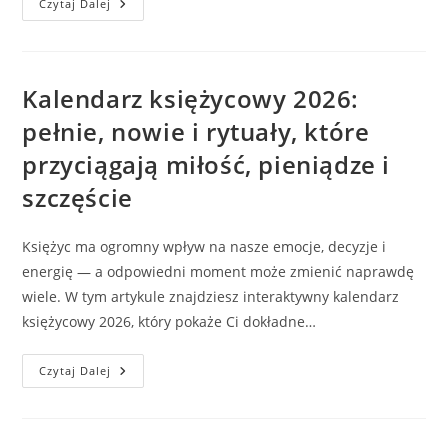
Tarot
Czytaj Dalej
Przez
Telefon
–
Szybka
I
Dyskretna
Kalendarz księżycowy 2026:
Pomoc
W
pełnie, nowie i rytuały, które
Ważnych
Sprawach
przyciągają miłość, pieniądze i
szczęście
Księżyc ma ogromny wpływ na nasze emocje, decyzje i
energię — a odpowiedni moment może zmienić naprawdę
wiele. W tym artykule znajdziesz interaktywny kalendarz
księżycowy 2026, który pokaże Ci dokładne…
Kalendarz
Czytaj Dalej
Księżycowy
2026:
Pełnie,
Nowie
I