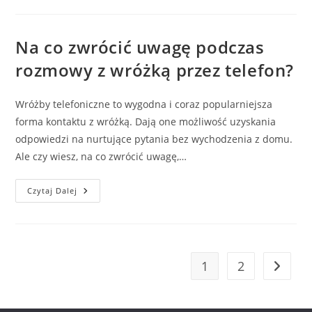
Zodiaku
Mogą
Przygotować
Się
Na
Na co zwrócić uwagę podczas
Obfitość
W
rozmowy z wróżką przez telefon?
2026
Roku?
Przesłania
I
Wróżby telefoniczne to wygodna i coraz popularniejsza
Rytuał
Noworoczny
forma kontaktu z wróżką. Dają one możliwość uzyskania
odpowiedzi na nurtujące pytania bez wychodzenia z domu.
Ale czy wiesz, na co zwrócić uwagę,…
Na
Czytaj Dalej
Co
Zwrócić
Uwagę
Podczas
Rozmowy
Z
Wróżką
1
2
Go to t
Przez
Telefon?