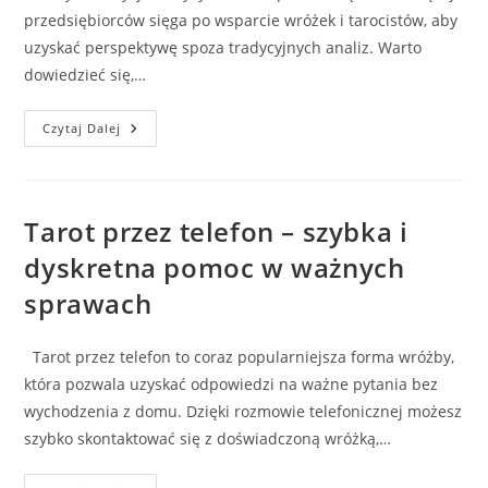
przedsiębiorców sięga po wsparcie wróżek i tarocistów, aby
uzyskać perspektywę spoza tradycyjnych analiz. Warto
dowiedzieć się,…
Wróżki
Czytaj Dalej
W
Biznesie
–
Jak
Mogą
Wspierać
Tarot przez telefon – szybka i
Decyzje
I
dyskretna pomoc w ważnych
Analizę
Pracowników
sprawach
Tarot przez telefon to coraz popularniejsza forma wróżby,
która pozwala uzyskać odpowiedzi na ważne pytania bez
wychodzenia z domu. Dzięki rozmowie telefonicznej możesz
szybko skontaktować się z doświadczoną wróżką,…