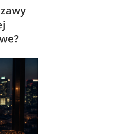
szawy
ej
owe?