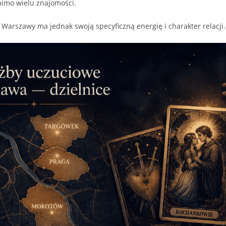
imo wielu znajomości.
 Warszawy ma jednak swoją specyficzną energię i charakter relacji.