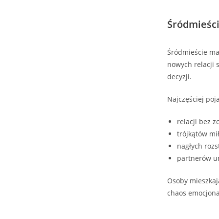
Śródmieści
Śródmieście ma 
nowych relacji 
decyzji.
Najczęściej poj
relacji bez 
trójkątów mi
nagłych rozs
partnerów un
Osoby mieszkają
chaos emocjonal