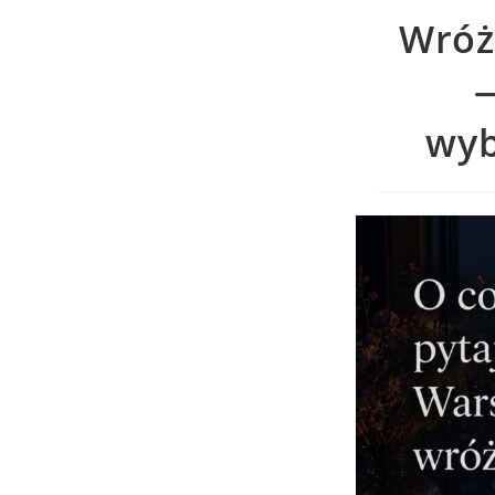
Wróż
—
wyb