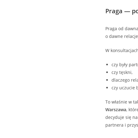
Praga — po
Praga od dawna 
o dawne relacje
W konsultacjach
czy były part
czy tęskni,
dlaczego rela
czy uczucie 
To właśnie w ta
Warszawa
, któ
decyduje się na
partnera i przys