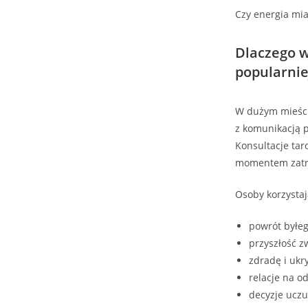
Czy energia mia
Dlaczego w
popularnie
W dużym mieście
z komunikacją p
Konsultacje tar
momentem zatrz
Osoby korzystaj
powrót byłeg
przyszłość z
zdradę i ukr
relacje na od
decyzje uczu