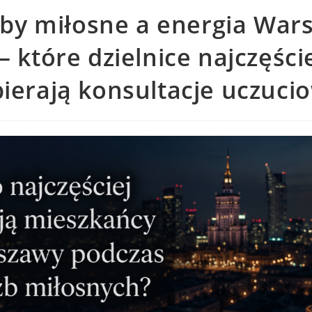
by miłosne a energia War
SEARCH
 które dzielnice najczęści
ierają konsultacje uczuci