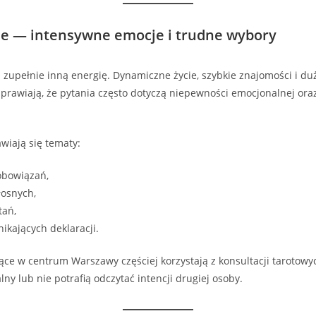
e — intensywne emocje i trudne wybory
zupełnie inną energię. Dynamiczne życie, szybkie znajomości i duż
sprawiają, że pytania często dotyczą niepewności emocjonalnej ora
awiają się tematy:
zobowiązań,
łosnych,
tań,
ikających deklaracji.
ce w centrum Warszawy częściej korzystają z konsultacji tarotowyc
ny lub nie potrafią odczytać intencji drugiej osoby.