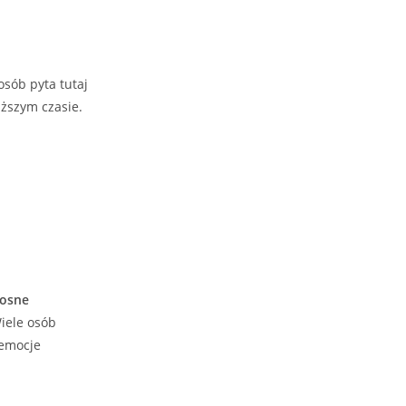
osób pyta tutaj
uższym czasie.
łosne
Wiele osób
 emocje