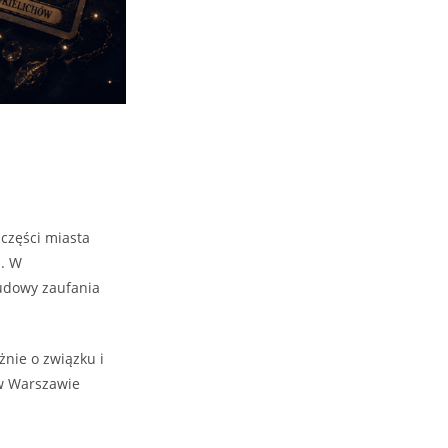
 części miasta
m. W
budowy zaufania
żnie o związku i
 w Warszawie