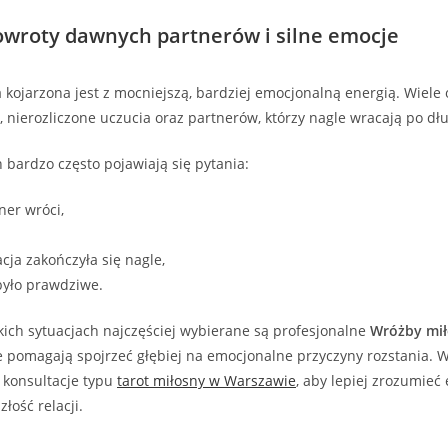
wroty dawnych partnerów i silne emocje
kojarzona jest z mocniejszą, bardziej emocjonalną energią. Wiele 
, nierozliczone uczucia oraz partnerów, którzy nagle wracają po dł
 bardzo często pojawiają się pytania:
ner wróci,
cja zakończyła się nagle,
było prawdziwe.
kich sytuacjach najczęściej wybierane są profesjonalne
Wróżby mi
re pomagają spojrzeć głębiej na emocjonalne przyczyny rozstania. 
 konsultacje typu
tarot miłosny w Warsz
a
wie
, aby lepiej zrozumieć
złość relacji.