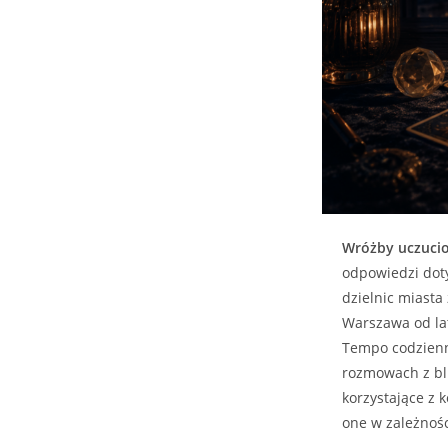
Wróżby uczuci
odpowiedzi doty
dzielnic miasta
Warszawa od lat
Tempo codzienno
rozmowach z bli
korzystające z 
one w zależności