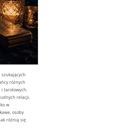
b szukających
kańcy różnych
 i tarotowych.
udnych relacji.
lko w
ekawe, osoby
ak różnią się