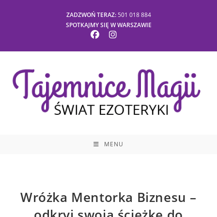
Skip
ZADZWOŃ TERAZ:
501 018 884
to
SPOTKAJMY SIĘ W WARSZAWIE
content
MENU
Wróżka Mentorka Biznesu –
odkryj swoją ścieżkę do