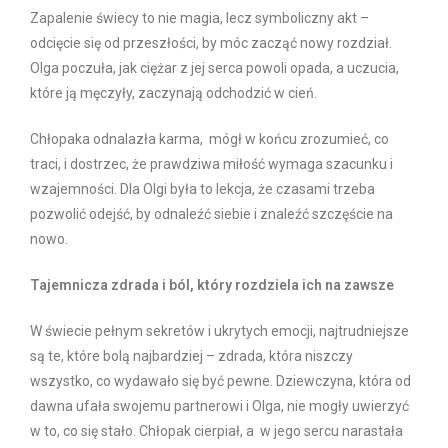
Zapalenie świecy to nie magia, lecz symboliczny akt –
odcięcie się od przeszłości, by móc zacząć nowy rozdział.
Olga poczuła, jak ciężar z jej serca powoli opada, a uczucia,
które ją męczyły, zaczynają odchodzić w cień.
Chłopaka odnalazła karma, mógł w końcu zrozumieć, co
traci, i dostrzec, że prawdziwa miłość wymaga szacunku i
wzajemności. Dla Olgi była to lekcja, że czasami trzeba
pozwolić odejść, by odnaleźć siebie i znaleźć szczęście na
nowo.
Tajemnicza zdrada i ból, który rozdziela ich na zawsze
W świecie pełnym sekretów i ukrytych emocji, najtrudniejsze
są te, które bolą najbardziej – zdrada, która niszczy
wszystko, co wydawało się być pewne. Dziewczyna, która od
dawna ufała swojemu partnerowi i Olga, nie mogły uwierzyć
w to, co się stało. Chłopak cierpiał, a w jego sercu narastała