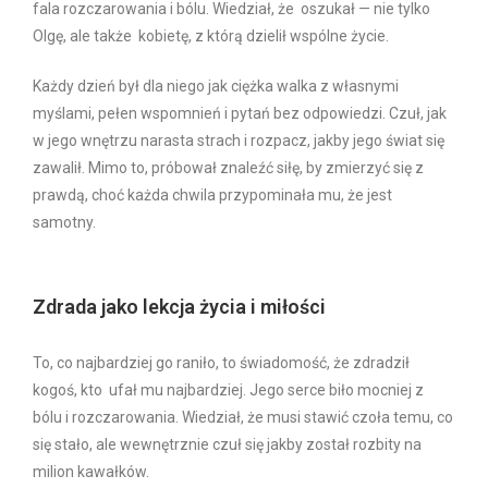
fala rozczarowania i bólu. Wiedział, że oszukał — nie tylko
Olgę, ale także kobietę, z którą dzielił wspólne życie.
Każdy dzień był dla niego jak ciężka walka z własnymi
myślami, pełen wspomnień i pytań bez odpowiedzi. Czuł, jak
w jego wnętrzu narasta strach i rozpacz, jakby jego świat się
zawalił. Mimo to, próbował znaleźć siłę, by zmierzyć się z
prawdą, choć każda chwila przypominała mu, że jest
samotny.
Zdrada jako lekcja życia i miłości
To, co najbardziej go raniło, to świadomość, że zdradził
kogoś, kto ufał mu najbardziej. Jego serce biło mocniej z
bólu i rozczarowania. Wiedział, że musi stawić czoła temu, co
się stało, ale wewnętrznie czuł się jakby został rozbity na
milion kawałków.