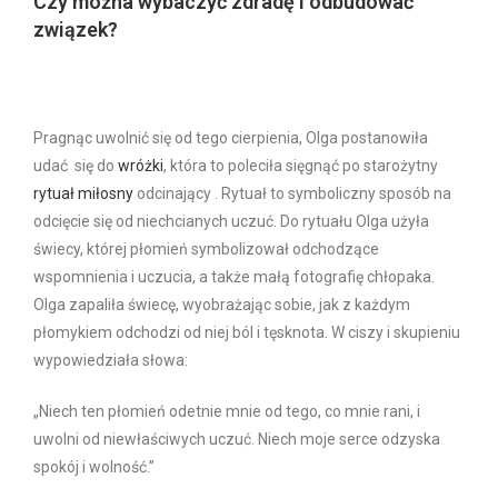
Czy można wybaczyć zdradę i odbudować
związek?
Pragnąc uwolnić się od tego cierpienia, Olga postanowiła
udać się do
wróżki
, która to poleciła sięgnąć po starożytny
rytuał miłosny
odcinający . Rytuał to symboliczny sposób na
odcięcie się od niechcianych uczuć. Do rytuału Olga użyła
świecy, której płomień symbolizował odchodzące
wspomnienia i uczucia, a także małą fotografię chłopaka.
Olga zapaliła świecę, wyobrażając sobie, jak z każdym
płomykiem odchodzi od niej ból i tęsknota. W ciszy i skupieniu
wypowiedziała słowa:
„Niech ten płomień odetnie mnie od tego, co mnie rani, i
uwolni od niewłaściwych uczuć. Niech moje serce odzyska
spokój i wolność.”