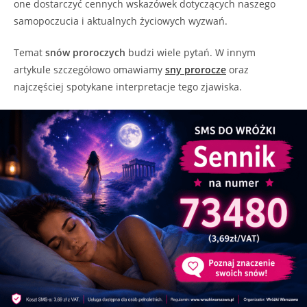
one dostarczyć cennych wskazówek dotyczących naszego
samopoczucia i aktualnych życiowych wyzwań.
Temat
snów proroczych
budzi wiele pytań. W innym
artykule szczegółowo omawiamy
sny prorocze
oraz
najczęściej spotykane interpretacje tego zjawiska.