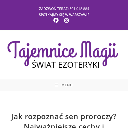
Skip
ZADZWOŃ TERAZ:
501 018 884
to
SPOTKAJMY SIĘ W WARSZAWIE
content
MENU
Jak rozpoznać sen proroczy?
Najważniejsze cechy i