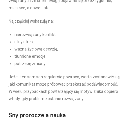
związanych ze snem. Mogą pojawiać się przez tygodnie,
miesiące, a nawet lata.
Najczęściej wskazują na:
nierozwiązany konflikt,
silny stres,
ważną życiową decyzję,
tłumione emocje,
potrzebę zmiany.
Jeżeli ten sam sen regularnie powraca, warto zastanowić się,
jaki komunikat może próbować przekazać podświadomość.
W wielu przypadkach powtarzający się motyw znika dopiero
wtedy, gdy problem zostanie rozwiązany.
Sny prorocze a nauka