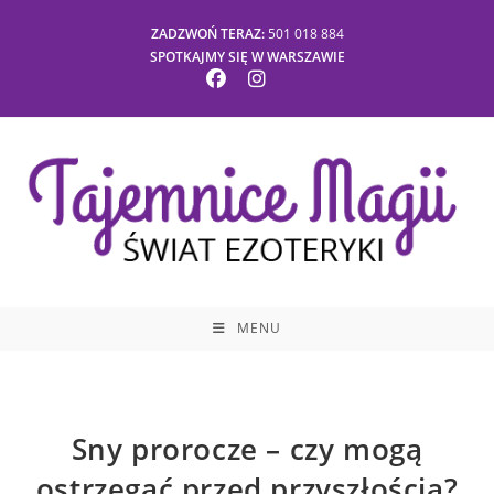
ZADZWOŃ TERAZ:
501 018 884
SPOTKAJMY SIĘ W WARSZAWIE
MENU
Sny prorocze – czy mogą
ostrzegać przed przyszłością?