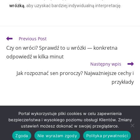
wróżką
, aby uzyskać bardziej indywidualną interpretację.
Previous Post
Czy on wróci? Sprawdź to u wróżki — konkretna
odpowiedź w kilka minut
Następny wpis
Jak rozpoznać sen proroczy? Najważniejsze cechy i
przykłady
Portal wykorzystuje pliki cookies w celu zapewnienia
bezpieczeństwa i wysokiego poziomu obsługi Klientów. Zmiany
ustawień możesz dokonać w swojej przeglądarce.
Polityka prywatności
Umów konsultację
Zgoda
Nie wyrażam zgody
Polityka prywatności
Copyright 2021 Tajemnice Magii. Realizacja: Wieteska.net