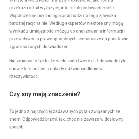
W historii wielu kultur sny były traktowane jako forma
przekazu od sił wyższych, intuicji lub podświadomości.
Współcześnie psychologia podchodzi do tego zjawiska
bardziej racjonalnie. Według ekspertów niektóre sny mogą
wynikać z umiejętności mózgu do analizowania informacji i
przewidywania prawdopodobnych scenariuszy na podstawie
zgromadzonych doświadczeń.
Nie zmienia to faktu, że wiele osób twierdzi, iż doświadczyło
snów, które później znalazły odzwierciedlenie w
rzeczywistości.
Czy sny mają znaczenie?
To jedno z najczęściej zadawanych pytań związanych ze
snem. Odpowiedź brzmi: tak, choć nie zawsze w dosłowny
sposób.