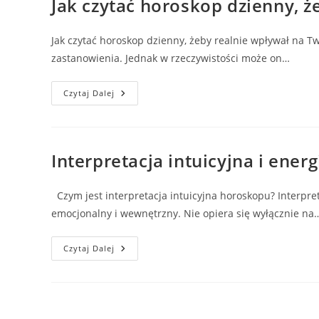
Jak czytać horoskop dzienny, 
Jak czytać horoskop dzienny, żeby realnie wpływał na Tw
zastanowienia. Jednak w rzeczywistości może on…
Jak
Czytaj Dalej
Czytać
Horoskop
Dzienny,
Żeby
Naprawdę
Zmieniał
Interpretacja intuicyjna i energ
Twój
Dzień?
Czym jest interpretacja intuicyjna horoskopu? Interpret
emocjonalny i wewnętrzny. Nie opiera się wyłącznie na
Interpretacja
Czytaj Dalej
Intuicyjna
I
Energia
Dnia