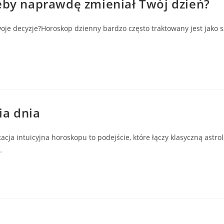
żeby naprawdę zmieniał Twój dzień?
SEARCH
oje decyzje?Horoskop dzienny bardzo często traktowany jest jako s
ia dnia
acja intuicyjna horoskopu to podejście, które łączy klasyczną astr
…