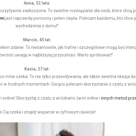
Anna, 32 lata:
 pozytywnie zaskoczona. To świetne rozwiązanie dla osób, które chcą p
mi
jest naprawdę pomocny i pełen ciepła. Polecam każdemu, kto chce 
wychodzenia z domu!”
Marcin, 45 lat:
łem zdanie. To niesamowite, jak trafne i szczegółowe mogą być interpr
 zwrócić uwagę w najbliższej przyszłości. Warto spróbować!”
Kasia, 27 lat:
co mnie czeka. To nie tylko przewidywania, ale także świetna okazja do re
c w trudnych momentach. Gorąco polecam skorzystanie z czatu z wró
online! Skorzystaj z czatu z wróżkami, tarot online i
innych metod prz
o Cię czeka i znajdź wsparcie w cyfrowym świecie!