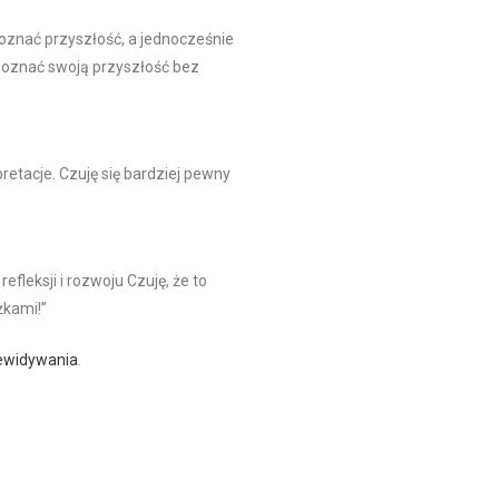
oznać przyszłość, a jednocześnie
poznać swoją przyszłość bez
etacje. Czuję się bardziej pewny
fleksji i rozwoju Czuję, że to
żkami!”
ewidywania
.