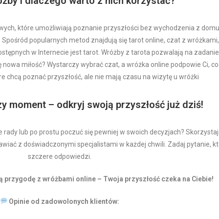
żby i dlaczego warto z nich korzystać?
ych, które umożliwiają poznanie przyszłości bez wychodzenia z domu.
i. Spośród popularnych metod znajdują się tarot online, czat z wróżkam
ępnych w Internecie jest tarot. Wróżby z tarota pozwalają na zadanie p
ię nowa miłość? Wystarczy wybrać czat, a wróżka online podpowie Ci, c
re chcą poznać przyszłość, ale nie mają czasu na wizytę u wróżki
zy moment – odkryj swoją przyszłość już dziś!
rady lub po prostu poczuć się pewniej w swoich decyzjach? Skorzystaj 
ać z doświadczonymi specjalistami w każdej chwili. Zadaj pytanie, któr
szczere odpowiedzi.
oją przygodę z wróżbami online – Twoja przyszłość czeka na Ciebie!
Opinie od zadowolonych klientów: