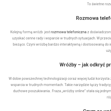
To świetne rozw
Rozmowa telefo
Kolejną formą wróżb jest
rozmowa telefoniczna
z doświadczony
uzyskać cenne rady i wsparcie w trudnych sytuacjach. W prze
bieżąco. Czyni wróżbę bardzo interaktywną i dostosowaną do in
uzy
Wróżby – jak odkryć p
W dobie powszechnej technologizacji coraz więcej ludzi korzyst
wsparcia w trudnych momentach. Takie narzędzie łączy tradycyj
duchowe poszukiwania.. Fraza „wróżby online” stała się jedny
ró