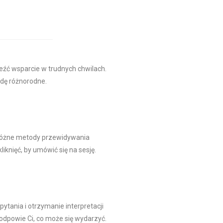
eźć wsparcie w trudnych chwilach.
wdę różnorodne.
e różne metody przewidywania
liknięć, by umówić się na sesję.
ytania i otrzymanie interpretacji
odpowie Ci, co może się wydarzyć.