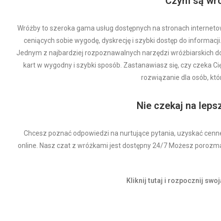
Czym są wró
Wróżby to szeroka gama usług dostępnych na stronach internetow
ceniących sobie wygodę, dyskrecję i szybki dostęp do informacj
Jednym z najbardziej rozpoznawalnych narzędzi wróżbiarskich dost
kart w wygodny i szybki sposób. Zastanawiasz się, czy czeka C
rozwiązanie dla osób, któ
Nie czekaj na leps
Chcesz poznać odpowiedzi na nurtujące pytania, uzyskać cenne 
online. Nasz czat z wróżkami jest dostępny 24/7 Możesz porozmawi
Kliknij tutaj i rozpocznij sw