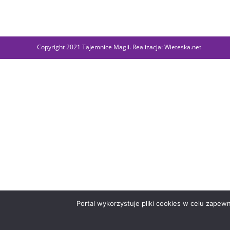
Copyright 2021 Tajemnice Magii. Realizacja: Wieteska.net
Portal wykorzystuje pliki cookies w celu zape