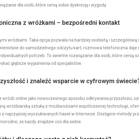
iązanie dla osób, które cenią sobie dyskrecję i wygodę
niczna z wróżkami – bezpośredni kontakt
mi wróżkami. Taka opcja pozwala na bardziej osobistą i szczegółową
ciwieństwie do samodzielnego odczytu kart, rozmowa telefoniczna daj
dywidualnych potrzeb. To świetne rozwiązanie dla osób, które cenią so
skać głębsze wyjaśnienia od specjalistów.
rzyszłość i znaleźć wsparcie w cyfrowym świecie
a z wróżb online jako nowoczesnego sposobu odkrywania przyszłości, sz
ną wróżbiarską sztukę z możliwościami współczesnej technologii, oferu
m z najczęściej wyszukiwanych haseł w Internecie. Dostępne metody pr
żnorodne, że każdy znajdzie coś dla siebie