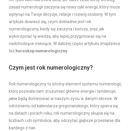
zasad numerologii zaczyna się nowy cykl energii, który może
wpłynąć na Twoje decyzje, relacje i rozwój osobisty. W tym
artykule dowiesz się, czym dokładnie jest rok
numerologiczny, kiedy się zaczyna i kończy, oraz jak
wykorzystać tę wiedzę, aby lepiej przygotować się na
nadchodzące miesiące. W dalszej części artykułu znajdziesz
też
horoskop numerologiczny
.
Czym jest rok numerologiczny?
Rok numerologiczny to istotny element systemu numerologii,
który pozwala nam zrozumieć główne energie i tendencje,
jakie będą dominować w naszym życiu w danym okresie. W
odróżnieniu od kalendarza gregoriańskiego, który opiera się
na datach i porach roku, rok numerologiczny skupia się na
liczbach i ich symbolice, aby odczytać głębsze przesłanie dla
każdego z nas.