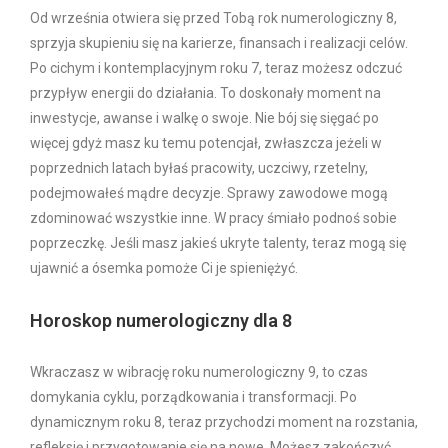
Od września otwiera się przed Tobą rok numerologiczny 8,
sprzyja skupieniu się na karierze, finansach i realizacji celów.
Po cichym i kontemplacyjnym roku 7, teraz możesz odczuć
przypływ energii do działania. To doskonały moment na
inwestycje, awanse i walkę o swoje. Nie bój się sięgać po
więcej gdyż masz ku temu potencjał, zwłaszcza jeżeli w
poprzednich latach byłaś pracowity, uczciwy, rzetelny,
podejmowałeś mądre decyzje. Sprawy zawodowe mogą
zdominować wszystkie inne. W pracy śmiało podnoś sobie
poprzeczkę. Jeśli masz jakieś ukryte talenty, teraz mogą się
ujawnić a ósemka pomoże Ci je spieniężyć.
Horoskop numerologiczny dla 8
Wkraczasz w wibrację roku numerologiczny 9, to czas
domykania cyklu, porządkowania i transformacji. Po
dynamicznym roku 8, teraz przychodzi moment na rozstania,
refleksję i przygotowanie się na nowe. Możesz zakończyć