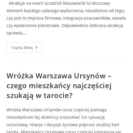
Atrakcje na event Grodzisk Mazowiecki to kluczowy
element każdego udanego wydarzenia, niezależnie od tego,
czy jest to impreza firmowa, integracja pracowników, wesele
czy wydarzenie plenerowe. Odpowiednio dobrana atrakcja
sprawia,…
Atrakcje
Czytaj Dalej
Na
Event
Grodzisk
Mazowiecki
–
Jak
Wróżka Warszawa Ursynów –
Wyróżnić
Swoje
czego mieszkańcy najczęściej
Wydarzenie?
szukają w tarocie?
Wróżka Warszawa Ursynów coraz częściej pomaga
mieszkańcom tej dzielnicy zrozumieć ich sytuację
uczuciową, relacje i decyzje życiowe poprzez analizę kart
tarota. Mieszkańcy Ursynowa coraz częściej interesują się