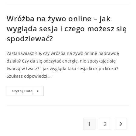
Wróżką
–
Co
Warto
Wróżba na żywo online – jak
Wiedzieć
Przed
wygląda sesja i czego możesz się
Rezerwacją?
spodziewać?
Zastanawiasz się, czy wróżba na żywo online naprawdę
działa? Czy da się odczytać energię, nie spotykając się
twarzą w twarz? I jak wygląda taka sesja krok po kroku?
Szukasz odpowiedzi,…
Wróżba
Czytaj Dalej
Na
Żywo
Online
–
Jak
Wygląda
Sesja
1
2
Go to t
I
Czego
Możesz