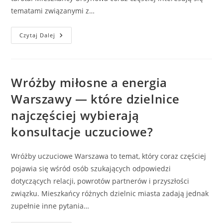
tematami związanymi z…
Wróżka
Czytaj Dalej
Warszawa
Ursynów
–
Czego
Mieszkańcy
Najczęściej
Wróżby miłosne a energia
Szukają
W
Warszawy — które dzielnice
Tarocie?
najczęściej wybierają
konsultacje uczuciowe?
Wróżby uczuciowe Warszawa to temat, który coraz częściej
pojawia się wśród osób szukających odpowiedzi
dotyczących relacji, powrotów partnerów i przyszłości
związku. Mieszkańcy różnych dzielnic miasta zadają jednak
zupełnie inne pytania…