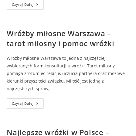
Wróżby
Czytaj Dalej
Miłosne
A
Energia
Warszawy
—
Które
Wróżby miłosne Warszawa –
Dzielnice
Najczęściej
tarot miłosny i pomoc wróżki
Wybierają
Konsultacje
Uczuciowe?
Wróżby miłosne Warszawa to jedna z najczęściej
wybieranych form konsultacji u wróżki. Tarot miłosny
pomaga zrozumieć relacje, uczucia partnera oraz możliwe
kierunki przyszłości związku. Miłość jest jedną z
najczęstszych spraw,…
Wróżby
Czytaj Dalej
Miłosne
Warszawa
–
Tarot
Miłosny
I
Najlepsze wróżki w Polsce –
Pomoc