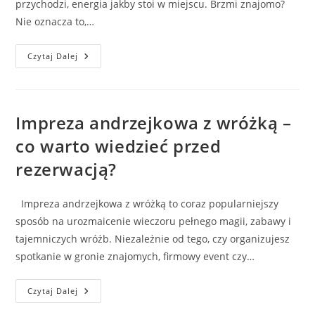
przychodzi, energia jakby stoi w miejscu. Brzmi znajomo?
Nie oznacza to,…
Dlaczego
Czytaj Dalej
Rytuał
Nie
Działa?
3
Błędy,
Które
Impreza andrzejkowa z wróżką –
Możesz
Łatwo
co warto wiedzieć przed
Naprawić.
rezerwacją?
Impreza andrzejkowa z wróżką to coraz popularniejszy
sposób na urozmaicenie wieczoru pełnego magii, zabawy i
tajemniczych wróżb. Niezależnie od tego, czy organizujesz
spotkanie w gronie znajomych, firmowy event czy…
Impreza
Czytaj Dalej
Andrzejkowa
Z