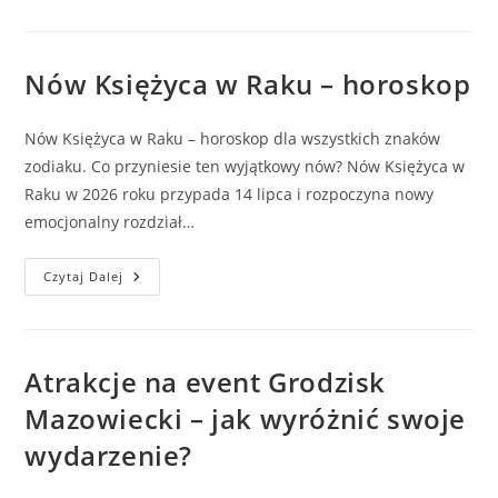
I
Paraliż
Decyzyjny.
Jak
Dzięki
Nów Księżyca w Raku – horoskop
Analizie
Potencjału
Stworzyć
Nową
Nów Księżyca w Raku – horoskop dla wszystkich znaków
Strategię.
zodiaku. Co przyniesie ten wyjątkowy nów? Nów Księżyca w
Raku w 2026 roku przypada 14 lipca i rozpoczyna nowy
emocjonalny rozdział…
Nów
Czytaj Dalej
Księżyca
W
Raku
–
Horoskop
Atrakcje na event Grodzisk
Mazowiecki – jak wyróżnić swoje
wydarzenie?