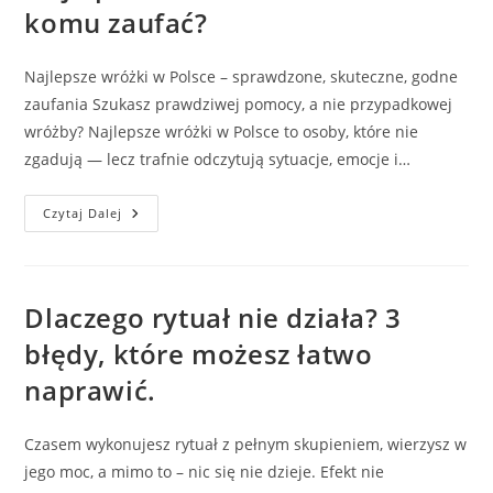
Wróżki
komu zaufać?
Najlepsze wróżki w Polsce – sprawdzone, skuteczne, godne
zaufania Szukasz prawdziwej pomocy, a nie przypadkowej
wróżby? Najlepsze wróżki w Polsce to osoby, które nie
zgadują — lecz trafnie odczytują sytuacje, emocje i…
Najlepsze
Czytaj Dalej
Wróżki
W
Polsce
–
Komu
Zaufać?
Dlaczego rytuał nie działa? 3
błędy, które możesz łatwo
naprawić.
Czasem wykonujesz rytuał z pełnym skupieniem, wierzysz w
jego moc, a mimo to – nic się nie dzieje. Efekt nie